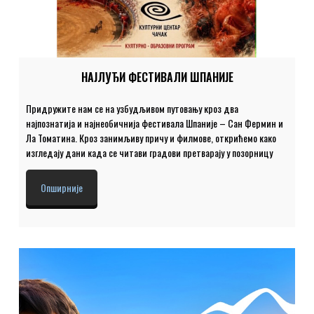
НАЈЛУЂИ ФЕСТИВАЛИ ШПАНИЈЕ
Придружите нам се на узбудљивом путовању кроз два
најпознатија и најнеобичнија фестивала Шпаније – Сан Фермин и
Ла Томатина. Кроз занимљиву причу и филмове, открићемо како
изгледају дани када се читави градови претварају у позорницу
адреналина, музике, енергије и традиције Медитерана. Фестивал
Сан Фермин, који се одржава у граду Памплона, познат је широм
Опширније
света по чувеној трци са биковима кроз уске градске улице.
Говорићемо о пореклу фестивала, обичајима становника,
атмосфери која траје данима као и о томе зашто хиљаде људи
сваке године долазе да осете јединствену енергију овог догађаја.
Затим се селимо у мали шпански град Бунол, домаћина фестивала
Ла Томатина […]