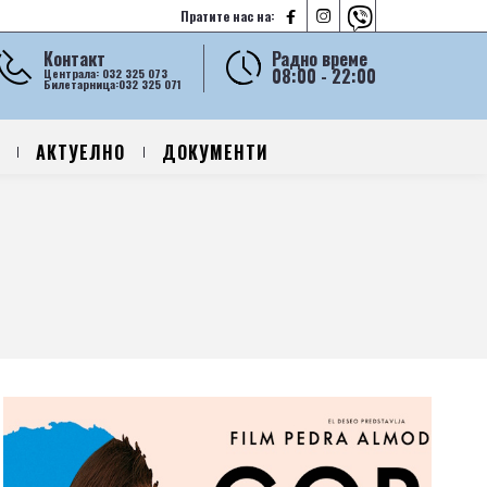



Пратите нас на:
Контакт
Радно време
08:00 - 22:00
Централа: 032 325 073
Билетарница:032 325 071
АКТУЕЛНО
ДОКУМЕНТИ