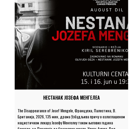
НЕСТАНАК ЈОЗЕФА МЕНГЕЛЕА
The Disappearance of Josef Mengele, Француска, Палестина, В.
Британија, 2026, 135 мин, драма Узбудљива причу о озлоглашеном
нацистичком лекару Јозефу Менгелеу током његових година
бекства, од Парагваја до бразилске џунгле. Улоге: Аугуст Дил,