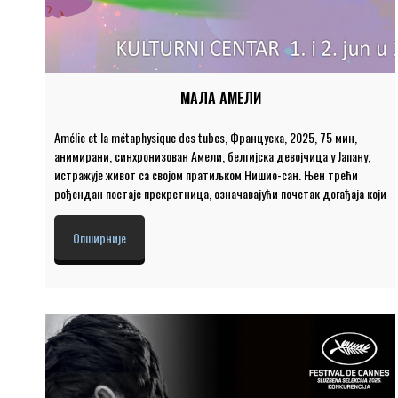
МАЛА АМЕЛИ
Amélie et la métaphysique des tubes, Француска, 2025, 75 мин,
анимирани, синхронизован Амели, белгијска девојчица у Јапану,
истражује живот са својом пратиљком Нишио-сан. Њен трећи
рођендан постаје прекретница, означавајући почетак догађаја који
мењају њен живот и обликују њено схватање света. Режија: Лиан-Чо
Хан Јин Куанг, Милис Валад Место и време: Велика сала,
Опширније
понедељак и уторак 1. и 2. јун 2026. године у 18.00 Цена улазнице
је 400 динара.