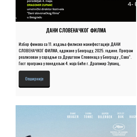
ДАНИ СЛОВЕНАЧКОГ ФИЛМА
Избор фимова са 11. издања филмске манифестације ДАНИ
СЛОВЕНАЧКОГ ФИЛМА, одржане у Београду, 2025. године. Програм
реализован у сарадњи са Друштвом Словенаца у Београду „Сава“.
Гост програма у понедељак 4. маја биће г. Драгомир Зупанц,
уметнички директор ДСФ. Место и време: Велика и мала сала, од
понедељка 4. до среде 6. маја 2026. године Велика сала,
Опширније
понедељак, 4. мај у 19.30, ИТА РИНА, ДИВА ИЗ ДИВАЧЕ, кратки
филм из циклуса „Знаменити Словенци“, 11 мин ОРКЕСТАР,
играни, Словенија, 2021, 111 мин Весели чланови лименог
оркестра из Загорја об Сави путују у град побратим у Аустрији, где
је најављен парадни наступ лимених оркестара. […]