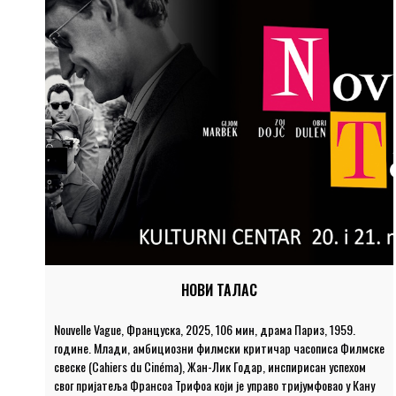
НОВИ ТАЛАС
Nouvelle Vague, Француска, 2025, 106 мин, драма Париз, 1959.
године. Млади, амбициозни филмски критичар часописа Филмске
свеске (Cahiers du Cinéma), Жан-Лик Годар, инспирисан успехом
свог пријатеља Франсоа Трифоа који је управо тријумфовао у Кану