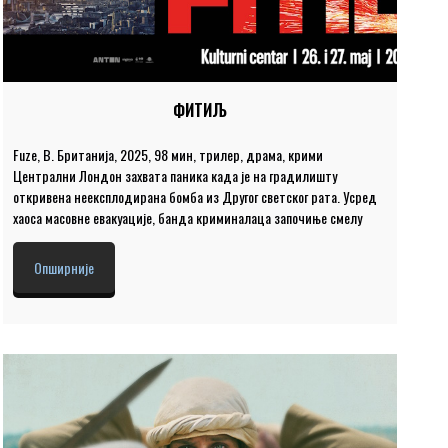
ФИТИЉ
Fuze, В. Британија, 2025, 98 мин, трилер, драма, крими
Централни Лондон захвата паника када је на градилишту
откривена неексплодирана бомба из Другог светског рата. Усред
хаоса масовне евакуације, банда криминалаца започиње смелу
пљачку. Док полиција и војска покушавају да обуздају кризу, време
неумољиво откуцава, а граница између преживљавања и похлепе
Опширније
постаје све тања. Улоге: Арон Тејлор-Џонсон, Гугу Мбата-Роу, Метју
Ерли Режија: Дејвид Мекензи Место и време: Велика сала, уторак и
среда 26. и 27. мај 2026. године у 20.00 Цена улазнице је 400
динара.