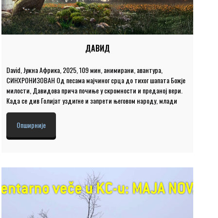
ДАВИД
David, Јужна Африка, 2025, 109 мин, анимирани, авантура,
СИНХРОНИЗОВАН Од песама мајчиног срца до тихог шапата Божје
милости, Давидова прича почиње у скромности и преданој вери.
Када се див Голијат уздигне и запрети његовом народу, млади
пастир, наоружан само праћком, неколико каменчића и храброшћу
коју даје вера, смело стаје у одбрану оних које воли. Режија: Фил
Опширније
Канингем, Брент Дос Место и време: Велика сала, понедељак и
уторак 27. и 28. април 2026. године у 18.00 Цена улазнице је 400
динара.