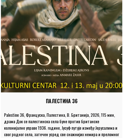
ПАЛЕСТИНА 36
Palestine 36, Француска, Палестина, В. Британија, 2026, 115 мин,
драма Док се палестинска села буне против британске
колонијалне управе 1936. године, Јусуф путује између Јерусалима и
свог родног села, затечен усред све снажнијих немира и преломног