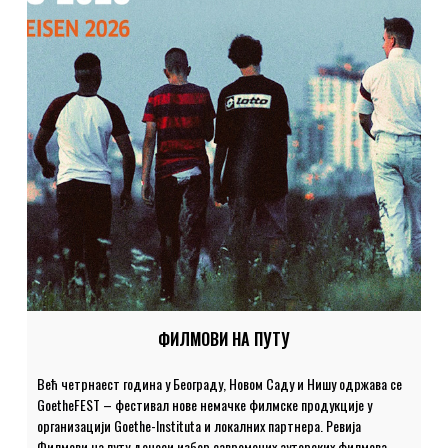
ФИЛМОВИ НА ПУТУ
Већ четрнаест година у Београду, Новом Саду и Нишу одржава се
GoetheFEST – фестивал нове немачке филмске продукције у
организацији Goethe-Instituta и локалних партнера. Ревија
Филмови на путу доноси избор савремених ауторских филмова