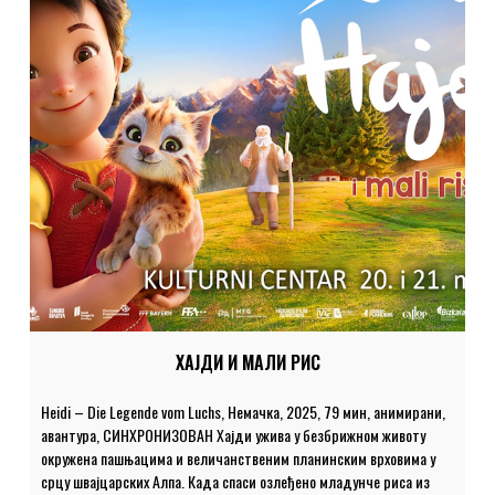
ХАЈДИ И МАЛИ РИС
Heidi – Die Legende vom Luchs, Немачка, 2025, 79 мин, анимирани,
авантура, СИНХРОНИЗОВАН Хајди ужива у безбрижном животу
окружена пашњацима и величанственим планинским врховима у
срцу швајцарских Алпа. Када спаси озлеђено младунче риса из