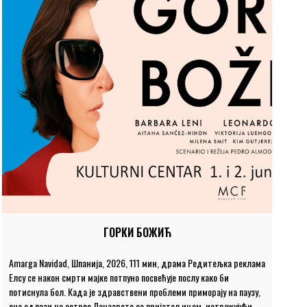
ГОРКИ БОЖИЋ
Amarga Navidad, Шпанија, 2026, 111 мин, драма Редитељка реклама
Елсу се након смрти мајке потпуно посвећује послу како би
потиснула бол. Када је здравствени проблеми приморају на паузу,
она одлази на острво Ланзароте са пријатељицом, истражујући