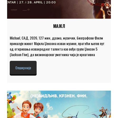
МАЈКЛ
Michael, САД, 2026, 127 мин, драма, музички, биографски Филм
приказује живот Мајкла Џексона изван музике, пратећи његов пут
од откривања изванредног талента као вође групе Џексон 5
(Jackson Five), до визионарског уметника чија је креативна
амбиција покренула неуморну вољу и жељу да постане највећи
извођач на свету. Улоге: Џафар Џексон, Колмен Доминго, Мајлс
Опширније
Телер, Џулијано Кру Валди, Лора Херијер, Ниа Лонг Режија: Антоан
Фукуа Место и време: Велика сала, понедељак и уторак 27. и 28.
април 2026. године у 20.00 Цена улазнице је 400 динара.