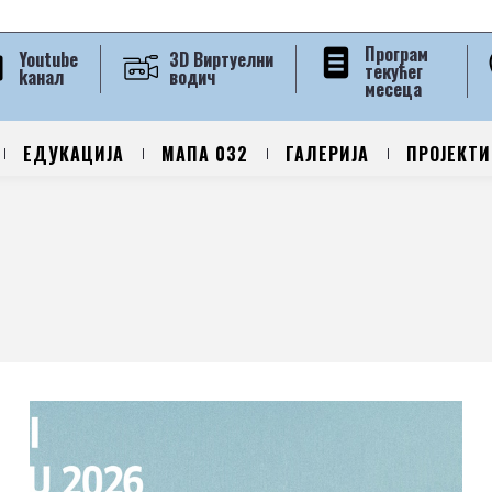
Програм
Youtube
3D Виртуелни
текућег
kанал
водич
месеца
ЕДУКАЦИЈА
МАПА 032
ГАЛЕРИЈА
ПРОЈЕКТИ