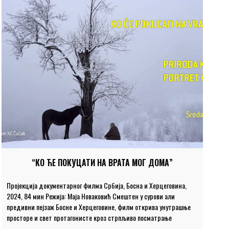
“КО ЋЕ ПОКУЦАТИ НА ВРАТА МОГ ДОМА”
Пројекција документарног филма Србија, Босна и Херцеговина,
2024, 84 мин Режија: Маја Новаковић Смештен у сурови али
предивни пејзаж Босне и Херцеговине, филм открива унутрашње
просторе и свет протагонисте кроз стрпљиво посматрање
природе. Филм прати старијег човека који живи у изолацији,