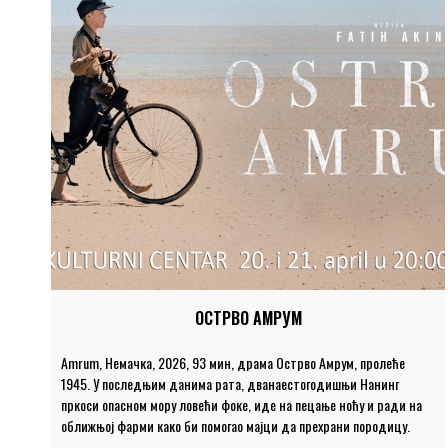
ОСТРВО АМРУМ
Amrum, Немачка, 2026, 93 мин, драма Острво Амрум, пролеће
1945. У последњим данима рата, дванаестогодишњи Нанинг
пркоси опасном мору ловећи фоке, иде на пецање ноћу и ради на
оближњој фарми како би помогао мајци да прехрани породицу.
Упркос тешкоћама, живот на лепом, ветровитом острву готово се