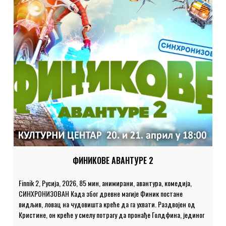
ФИНИКОВЕ АВАНТУРЕ 2
Finnik 2, Русија, 2026, 85 мин, анимирани, авантура, комедија,
СИНХРОНИЗОВАН Када због древне магије Финик постане
видљив, ловац на чудовишта креће да га ухвати. Раздвојен од
Кристине, он креће у смелу потрагу да пронађе Голдфина, јединог
који може да помогне. Кристина схвата да је он у опасности и