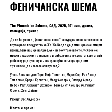
ФЕНИЧАНСКА ШЕМА
The Phoenician Scheme, САД, 2025, 101 мин, драма,
комедија, трилер
Да ли ће успети „феничанска шема“, апсурдни план озлоглашеног
плутократе-предузетника Жа-Жа Корде да доминира економијом
измишљене нације на Средњем истоку тако што ће, у сложеној
мрежи рударских транспорта и риболовних подухвата, користец́и
робовску радну снагу и манипулишући пољопривредним
тржиштем, да изазове општу глад?
Улоге: Бенисио дел Торо, Мија Триплтон, Мајкл Сер, Риз Ахмед,
Том Хенкс, Брајан Кренстон, Матју Амалрик, Ричард Ајоади,
Џефри Рајт, Скарлет Џохансон, Бенедикт Камбербач, Руперт
Френд, Хоуп Дејвис
Режија: Вес Андерсон
Место и време: