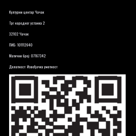
Културни центар Чачак
Трг народног устанка 2
32102 Чачак
ПИБ: 101112640
Матични број: 07167342
Делатност: Извођачка уметност