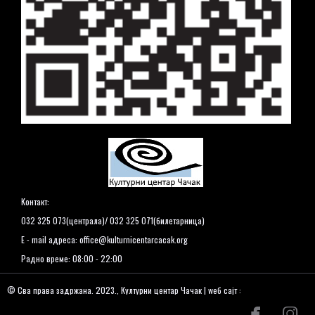
Контакт:
032 325 073(централа)/ 032 325 071(билетарница)
E - mail адреса:
office@kulturnicentarcacak.org
Радно време: 08:00 - 22:00
© Сва права задржана. 2023., Културни центар Чачак | wеб сајт :


www.kulturnicentarcacak.org