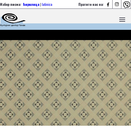



Избор писма:
ћирилица
|
latinica
Пратите нас на: