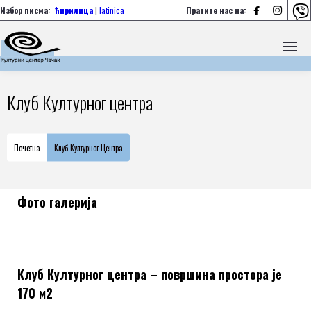



Избор писма:
ћирилица
|
latinica
Пратите нас на:
Клуб Културног центра
Почетна
Клуб Културног Центра
Фото галерија
Клуб Културног центра – површина простора је
170 м2