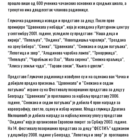
прошло више од 600 ученика чачанских основних и средњих школа, а
тренутно има двадесетак чланова радионице.
Глумачка радионица изводи и представе за децу. После прве
премијере ’’Црвенкапа у небајци’’, која је изведена у Културном центру
у септембру 2001. године, уследиле су представе: ’’Наша деца и
кирија’’, ’’Пепељуга’’, ’’Ондина’’, ’’Новогодишња чаролија’’, ’’Гроздана
на зрну бибера’’, ’’Сенка’’, ’’Црвенкапа’’, ’’Снежана и седам патуљака’’,
’’Лепотица и звер’’, ’’Аладинова чаробна лампа’’, ’’Трноружица’’,
’’Пепељуга’’, ’’Чаробњак из Оза’’, ’’Мала сирена’’, ’’Снежна краљица’’,
’’Алиса у земљи чуда’’, ’’’Гарави сокак’’, ’Књига о џунгли’’.
Представе Глумачке радионице извођене су и на сценама ван Чачка и
добијале вредна признања. “Црвенкапа” и “Снежана и седам
патуљака” игране су на Фестивалу позоришних представа за децу у
Београду. “Црвенкапа” је проглашена за најбољу представу 2006.
године, “Снежана и седам патуљака” је добила 4 прве награде за
кореографију, светло, сцену и избор музике. Млада глумица Драгана
Милошевић је добила награду за најбољу женску улогу у представи
“Ондина” коју је организовао Европски покрет за Србију 2003. године.
На 14. фестивалу позоришних представа за децу “ФЕСТИЋ” одржаном
у децембру 2008. године у Београду, “Лепотица и звер” је проглашена