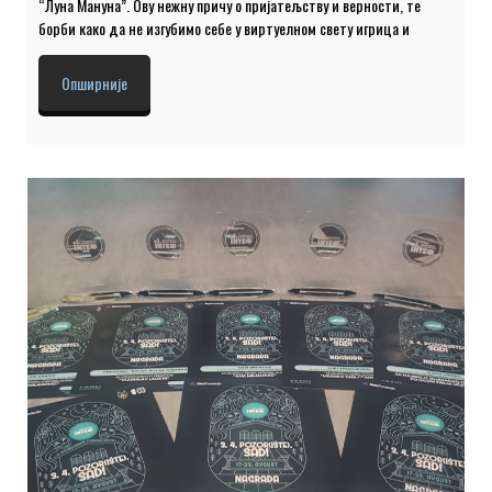
“Луна Мануна”. Ову нежну причу о пријатељству и верности, те
борби како да не изгубимо себе у виртуелном свету игрица и
компјутера, написали су (инспирисани народном бајком и комадом
за децу “Мала вила”), режирали и кореографијама покренули Јована
Опширније
Мишковић и Душан Вукашиновић, глумци Српског народног
позоришта, ментори едукативног позоришног програма Културног
центра Чачак. У ауторском тиму ове прдставе су још и Сања
Живановић (костим), Угљеша Цолић (осликавање сценографије) и
Димитрије Бељански (композитор). Сценографију су израдили
Љубинко Вукашиновић и Миодраг Николић, док су светло […]