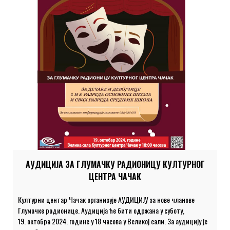
АУДИЦИЈА ЗА ГЛУМАЧКУ РАДИОНИЦУ КУЛТУРНОГ
ЦЕНТРА ЧАЧАК
Културни центар Чачак организује АУДИЦИЈУ за нове чланове
Глумачке радионице. Аудиција ће бити одржана у суботу,
19. октобра 2024. године у 18 часова у Великој сали. За аудицију је