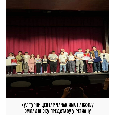
радионицама које су пратећи програм фестивала. Поред жирија
учесника, фестивал прати […]
КУЛТУРНИ ЦЕНТАР ЧАЧАК ИМА НАЈБОЉУ
ОМЛАДИНСКУ ПРЕДСТАВУ У РЕГИОНУ