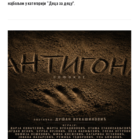
најбољом у категорији “Деца за децу”.