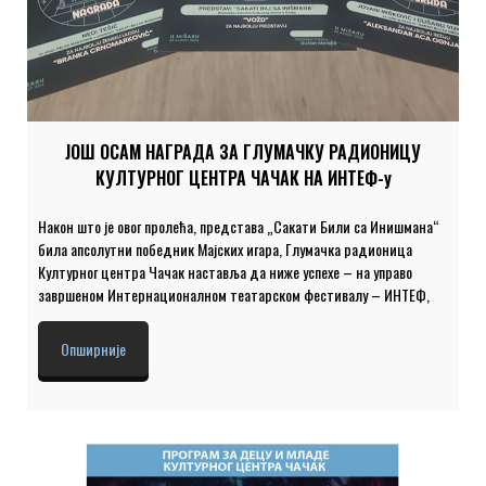
ЈОШ ОСАМ НАГРАДА ЗА ГЛУМАЧКУ РАДИОНИЦУ
КУЛТУРНОГ ЦЕНТРА ЧАЧАК НА ИНТЕФ-у
Након што је овог пролећа, представа „Сакати Били са Инишмана“
била апсолутни победник Мајских игара, Глумачка радионица
Културног центра Чачак наставља да ниже успехе – на управо
завршеном Интернационалном театарском фестивалу – ИНТЕФ,
који је по пети пут одржан на Мишару, млади Чачани су однели још
осам награда. Поред главне награде „Вожд“ за најбољу представу
Опширније
у омладинској селекцији у целини, чачанској представи припале су
и награде: Награда „Александар Аца Огњановић“, за најбољу
режију – Јовани Мишковић и Душану Вукашиновићу. Награда
„Миленко Заблаћански“, за најбољу главну мушку улогу – Луки
Спасојевићу. Награда „Бранка Црномарковић”, за најбољу главну
женску улогу – Неди Пешић. […]