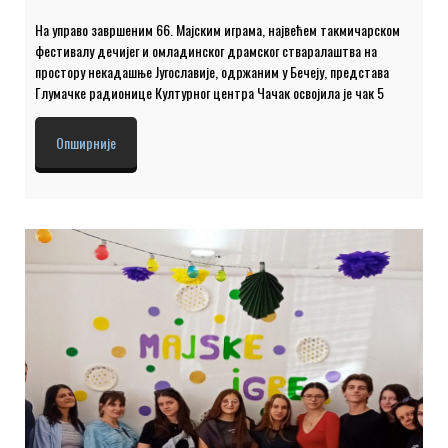
На управо завршеним 66. Мајским играма, највећем такмичарском
фестивалу дечијег и омладинског драмског стваралаштва на
простору некадашње Југославије, одржаним у Бечеју, представа
Глумачке радионице Културног центра Чачак освојила је чак 5
награда: Гран при фестивала – ”Златни паж” – за најбољу
представу Награда за најбољу мушку улогу – Лука Спасојевић
Опширније
Награда за најбољу епизодну мушку улогу – Анђелија Обреновић
Награда за најбољу главну женску улогу (равноправно) – Неда
Пешић и Тијана Вранић Награда за најбољу режију фестивала –
Јована Мишковић и Душан Вукашиновић Након великих успеха
дечијих представа Глумачке радионице које су проглашаване
најбољим у земљи и региону у претходне две […]