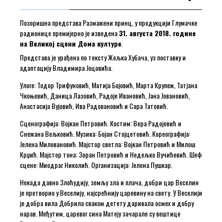
Позоришна представа Размажени принц, у продукцији Глумачке
радионице премијерно је изведена
31. августа 2018. године
на Великој сцени Дома културе
.
Представа је урађена по тексту Жељка Хубача, уз поставку и
адаптацију Владимира Јоцовића.
Улоге: Тодор Трифуновић, Матија Бојовић, Марта Крупеж, Татјана
Чкоњевић, Даница Лазовић, Радоје Ивановић, Јана Јовановић,
Анастасија Вујовић, Ива Радовановић и Сара Татовић.
Сценографија: Војкан Петровић. Костим: Вера Радојевић и
Снежана Вељковић. Музика: Бојан Стојцетовић. Кореографија:
Јелена Миловановић. Мајстор светла: Војкан Петровић и Милош
Крџић. Мајстор тона: Зоран Петровић и Недељко Вучићевић. Шеф
сцене: Миодраг Николић. Организација: Јелена Пушкар.
Некада давно Злоћудију, земљу зла и плача, добри цар Веселин
је претворио у Веселију, најсрећнију царевину на свету. У Веселији
је добра вила Добрила сваком детету даривала осмех и добру
нарав. Међутим, царевог сина Матеју зачарале су вештице