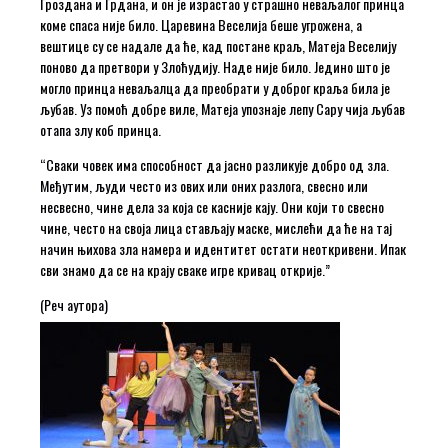
Гроздана и Грдана, и он је израстао у страшно неваљалог принца
коме спаса није било. Царевина Веселија беше угрожена, а
вештице су се надале да ће, кад постане краљ, Матеја Веселију
поново да претвори у Злоћудију. Наде није било. Једино што је
могло принца неваљалца да преобрати у доброг краља била је
љубав. Уз помоћ добре виле, Матеја упознаје лепу Сару чија љубав
отапа злу коб принца.
“Сваки човек има способност да јасно разликује добро од зла.
Међутим, људи често из ових или оних разлога, свесно или
несвесно, чине дела за која се касније кају. Они који то свесно
чине, често на своја лица стављају маске, мислећи да ће на тај
начин њихова зла намера и идентитет остати неоткривени. Ипак
сви знамо да се на крају сваке игре кривац открије.”
(Реч аутора)