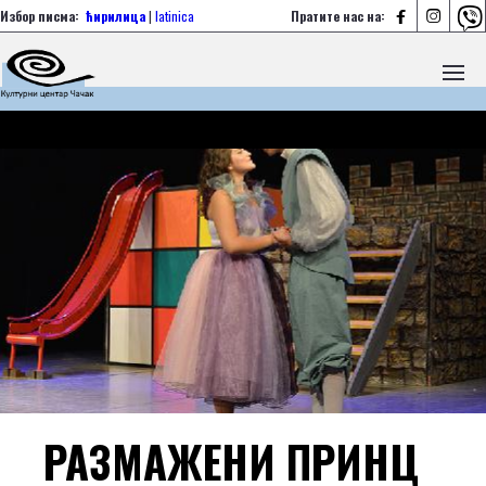



Избор писма:
ћирилица
|
latinica
Пратите нас на:
РАЗМАЖЕНИ ПРИНЦ