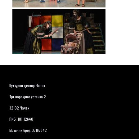
Културни центар Чачак
Трг народног устанка 2
32102 Чачак
ПИБ: 101112640
Матични број: 07167342