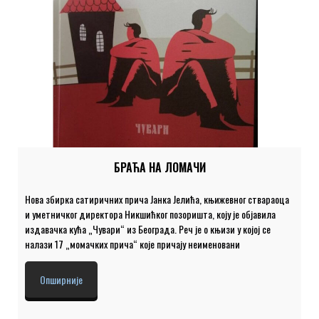
БРАЋА НА ЛОМАЧИ
Нова збирка сатиричних прича Јанка Јелића, књижевног ствараоца
и уметничког директора Никшићког позоришта, коју је објавила
издавачка кућа „Чувари“ из Београда. Реч је о књизи у којој се
налази 17 „момачких прича“ које причају неименовани
приповедачи, који се читаоцу обраћају у првом лицу и појављују се у
улози главних ликова. Јанко Јелић њиховим причама даје
Опширније
трагикомичне обрте који се разрешавају у правцу једног
заједничког наравоученија које се састоји у људскости која се
пробија, упркос људским грешкама и гротескности Јелићевих