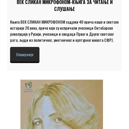
ВЕК СЛИКАН МИКРОФОНОМ-КЊИГА ЗА ЧИТАЊЕ И
СЛУШАЊЕ
Књига ВЕК СЛИКАН МИКРОФОНОМ садржи 40 прича наше и светске
историје 20.века, приче које су испричали учесници Октобарске
револуције у Русији, учесници и сведоци Првог и Другог светског
рата, људи из политичког, уметничког и културног живота СФРЈ,
Србије и света. Раритети су свакако Леонид Шeјка, који пева уз
гитару старе руске песме, Карло Штајнер, који је преживео 7.000
Опширније
дана у сибирским логорима а представљени су и разговори са
Синишом Павићем, унуком Николе Пашића, Зораном Христићем,
али и сведочења Ранка Бугарског, Драгице Срзентић, Борке
Павићевић, Мише Бркића, Лидије Атанасијевић, Зорана Модлија,
Милене Драгићевић Шешић и многих других. Сви ови интервјуи
богате наша […]