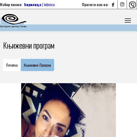



Избор писма:
ћирилица
|
latinica
Пратите нас на:
Књижевни програм
Почетна
Књижевни Програм