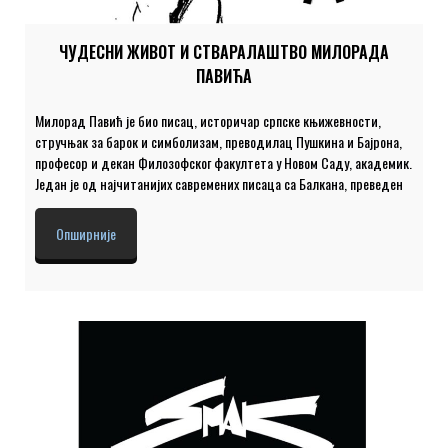
ЧУДЕСНИ ЖИВОТ И СТВАРАЛАШТВО МИЛОРАДА
ПАВИЋА
Милорад Павић је био писац, историчар српске књижевности,
стручњак за барок и симболизам, преводилац Пушкина и Бајрона,
професор и декан Филозофског факултета у Новом Саду, академик.
Један је од најчитанијих савремених писаца са Балкана, преведен
на тридесет шест језика у више од три стотине издања. Од
стране стручњака из Европе и Америке, номинован је за Нобелову
Опширније
награду. Милорад Павић је остварио свој животни сан. Био је писац
и доживео признања за своја дела, за живота. „ Шта осветљава
наше снове који се дешавају у потпуној помрчини, иза склопљених
очију? Сећање на светлост које више нема или светлост
будућности коју као предујам […]