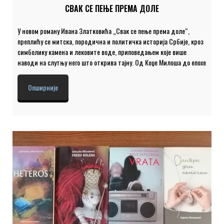
СВАК СЕ ПЕЊЕ ПРЕМА ДОЛЕ
У новом роману Ивана Златковића „Свак се пење према доле“,
преплићу се митска, породична и политичка историја Србије, кроз
симболику камена и лековите воде, приповедањем које више
наводи на слутњу него што открива тајну. Од Коџе Милоша до епохе
тоталитаризма, овај роман претвара Аранђеловац и његово старо
здање у мистично срце нашег тегобног и незавршеног историјског
Опширније
хода. И хроника и сага и лирско дело, ,,Свак се пење према доле”
својом сложеном поетиком и необичним стилом опомиње да
историју треба доживети онако како се она и стварала –
мукотрпно, често и нејасно, успостављајући оријентире тамо где их
пре није било. Оно што […]