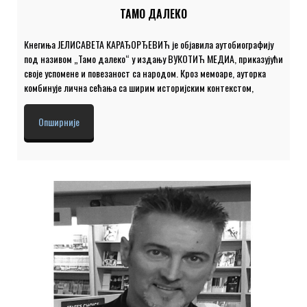
ТАМО ДАЛЕКО
Кнегиња ЈЕЛИСАВЕТА КАРАЂОРЂЕВИЋ је објавила аутобиографију
под називом „Тамо далеко“ у издању ВУКОТИЋ МЕДИА, приказујући
своје успомене и повезаност са народом. Кроз мемоаре, ауторка
комбинује лична сећања са ширим историјским контекстом,
наглашавајући емотивне тренутке попут смрти њеног оца Павла.
Кнегиња Јелисавета доноси причу о целом свом животу,
Опширније
одрастајући у егзилу, браковима и породици…од мучног
одрастања, породичне трагедије ( смрт брата Николе ), преко
бекства у Америку и холивудског живота кроз који су пролазиле
славне филмске личности са којима се дружила, па све до повратка
у Југославију (који је био засебна игра судбине), потраге за
породичном истином, рехабилитације њених родитеља,
фондацијског рада […]