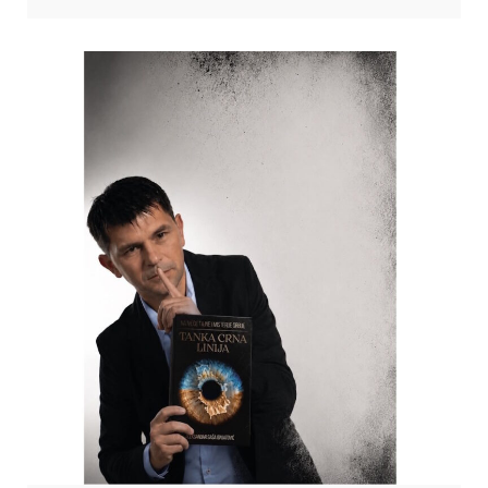
литерарним делом, већ и позивом на дубље разумевање
савременог света. Гост: ИРЕНА САРА МАНОВИЋ, доктор политичких
наука и доцент на катедри економске дипломатије. Фото:
Приватна архива Ирене Саре Мановић […]