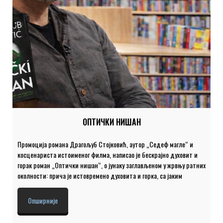
ОПТИЧКИ НИШАН
Промоција романа Драгољуб Стојковић, аутор „Седеф магле“ и
косценариста истоименог филма, написао је бескрајно духовит и
горак роман „Оптички нишан“, о јунаку заглављеном у жрвњу ратних
околности: прича је истовремено духовита и горка, са јаким
елементима апсурда и црног хумора. Роман који кроз прецизну
психолошку портретизацију отвара питања одговорности, моћи и
Опширније
преживљавања. Гости: ДРАГОЉУБ СТОЈКОВИЋ, аутор романа
„Оптички нишан“ и др ИСИДОРА ЂОЛОВИЋ, књижевни критичар.