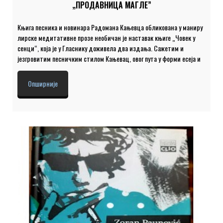
„ПРОДАВНИЦА МАГЛЕ”
Књига песника и новинара Радомана Кањевца обликована у маниру
лирске медитативне прозе необичан је наставак књиге „Човек у
сенци“, која је у Гласнику доживела два издања. Сажетим и
језгровитим песничким стилом Кањевац, овог пута у форми есеја и
путописа промишља савремени свет и титраје душе човека
смештеног у њему. Разноликост тема меандрира између крајње
Опширније
личних и свеприсутних, попут ходочашћа на Свету Гору, сећања на
мајку, импресија Новаком Ђоковићем, лепоти говора, филму, о
надахнућу, о Косову и Метохији, о Балкану… ”Продавница магле”
читаоцу открива пишчеве дамаре и усхићења, каткад мисаоно,
каткад духовито, а понекад и иронично тумачећи стварности која
нас окружује. Учествују: […]