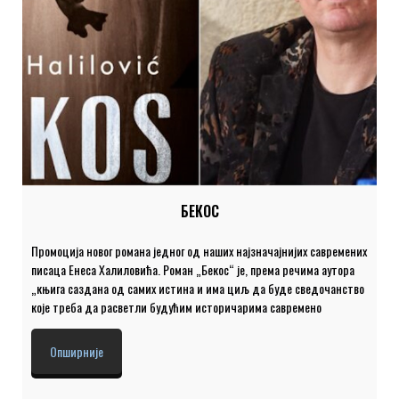
БЕКОС
Промоција новог романа једног од наших најзначајнијих савремених
писаца Енеса Халиловића. Роман „Бекос“ је, према речима аутора
„књига саздана од самих истина и има циљ да буде сведочанство
које треба да расветли будућим историчарима савремено
расељавање Балкана“. Роман доноси нове детаље и тумачења
мафијашких убистава, отмица, многих криминалних активности,
Опширније
крађе беба, затворске интриге… „Бекос“ је роман који није писан да
би био препричаван него доживљен. Учествују: ЕНЕС ХАЛИЛОВИЋ,