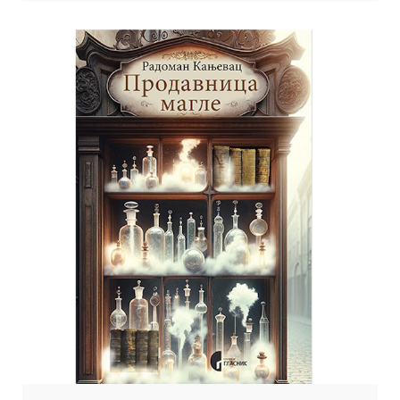
ликова и упркос животним околностима које ту људскост осујећују.
О књизи ће поред аутора ЈАНКА ЈЕЛИЋА, говорити и РАДИНКО
КРУЛАНОВИЋ, директор Никшићког […]