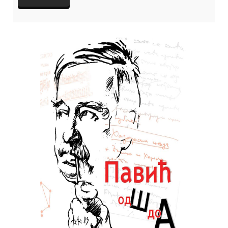
Николића на гитари. Учествују: ВЕСНА ФЕКЕТЕ, песникиња и
добитница бројних награда и признања за своју поезију и МИЛОШ
НИКОЛИЋ – гитара Фото: Приватни архив Организација: Књижевни
програм Место и време: Клуб Културног центра Чачак, среда 9.
април 2025. године у 19.30