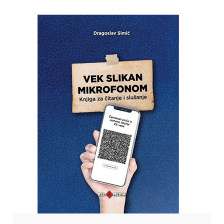
између његове поезије и музике, што га је и увело у круг великана
светске уметности. Ово је прилика да се чује нешто више о
уметнику који […]