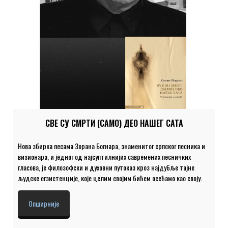
СВЕ СУ СМРТИ (САМО) ДЕО НАШЕГ САТА
Нова збирка песама Зорана Богнара, знаменитог српског песника и
визионара, и једног од најсуптилнијих савремених песничких
гласова, је филозофски и духовни путоказ кроз најдубље тајне
људске егзистенције, које целим својим бићем осећамо као своју.
Са својих 77 песама представља поетски реквијем и дубоко
филозофско истраживање теме која нас све дефинише, а пред
Опширније
којом најчешће остајемо неми: теме смрти. Ова књига је намењена
онима који трагају за „запањујућом јасноћом неизговорених речи“ и