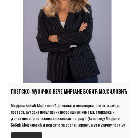
ПОЕТСКО-МУЗИЧКО ВЕЧЕ МИРЈАНЕ БОБИЋ МОЈСИЛОВИЋ
Мирјана Бобић Мојсиловић је позната новинарка, списатељица,
поетеса, ауторка популарних позоришних комада, сликарка и
добитница престижних књижевних награда. Уз поезију Мирјане
Бобић Мојсиловић и рецепте за срећан живот, а уз музичку пратњу
Ненада Маринковића на гитари и вокала Лане Шарац, гарантујемо
једно предивно вече са једном од наших најпопуларнијих