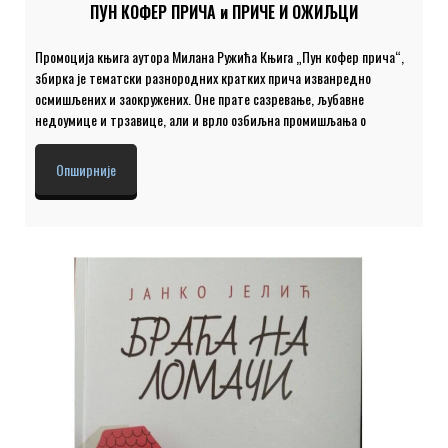
ПУН КОФЕР ПРИЧА и ПРИЧЕ И ОЖИЉЦИ
Промоција књига аутора Милана Ружића Књига „Пун кофер прича“,
збирка је тематски разнородних кратких прича изванредно
осмишљених и заокружених. Оне прате сазревање, љубавне
недоумице и трзавице, али и врло озбиљна промишљања о
националним темама. Настала је као резултат бескрајних шетњи
приликом двогодишњег посрнућа човечанства условљеног ковидом.
Опширније
Новом књигом прича: „Приче и ожиљци“, Милан Ружић продужава
ниску својих опсесивних тема: детињство, самоћа, борба са смрћу и
пролазношћу…и исписује необично лепе, луцидне и на многим
страницама речи које имају заветну, прожимајућу снагу истине
којом писац додирује и осваја заборављене и историјским усудом
погашене светове. Кроз приче у књизи, Ружић се враћа далеко у […]