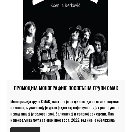
ПРОМОЦИЈА МОНОГРАФИЈЕ ПОСВЕЋЕНА ГРУПИ СМАК
Монографија групе СМАК, настала је са циљем да се стави акценат
на значај музике коју је дала једна од најпопуларнијих рок група на
некадашњој југословенској, балканској и српској рок сцени. Ова
непоновљива група са ових простора, 2022. године је обележила
пола века постојања. Монографију је приредила Ксенија Ђерковић,