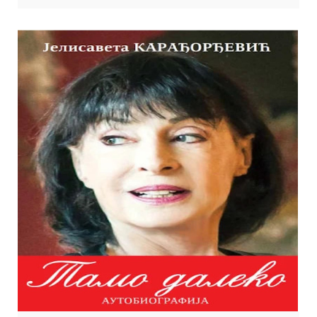
Фотографија: Делфи Организација: Књижевни програм Место и
време: Клуб Културног центра, петак 20. март 2026. године у 19.30