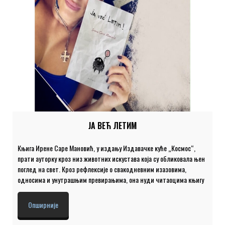
ЈА ВЕЋ ЛЕТИМ
Књига Ирене Саре Мановић, у издању Издавачке куће „Космос“,
прати ауторку кроз низ животних искустава која су обликовала њен
поглед на свет. Кроз рефлексије о свакодневним изазовима,
односима и унутрашњим превирањима, она нуди читаоцима књигу
која није само исповедног карактера, већ и социјално ангажована.
Њена нарација се не повлачи пред тешкоћама живота, већ их
Опширније
истражује са јасним, снажним тоном. Ауторкин стил писања, пун
искрености и непопустљиве непосредности, чини ову књигу не само