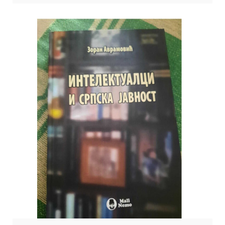
есеја и кратких прича, а у плану је да објави и једну збирку есеја.
Добитница је бројних награда и признања а превођена је и на
енглески, […]