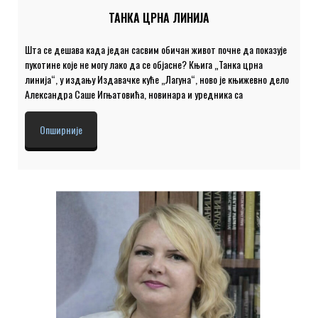
ТАНКА ЦРНА ЛИНИЈА
Шта се дешава када један сасвим обичан живот почне да показује
пукотине које не могу лако да се објасне? Књига „Танка црна
линија“, у издању Издавачке куће „Лагуна“, ново је књижевно дело
Александра Саше Игњатовића, новинара и уредника са
дугогодишњим искуством из области културе, медија и јавног
живота. „Танка црна линија“ је књига која се креће по ивици –
Опширније
између стварног и могућег, између сећања и слутње, између
рационалног и онога што упорно измиче објашњењу. У средишту
књиге нису спектакуларни догађаји, већ ситни, често неухватљиви
тренуци – погледи, сусрети, сећања, одлуке које мењају ток
живота. Управо ту, на граници између обичног […]