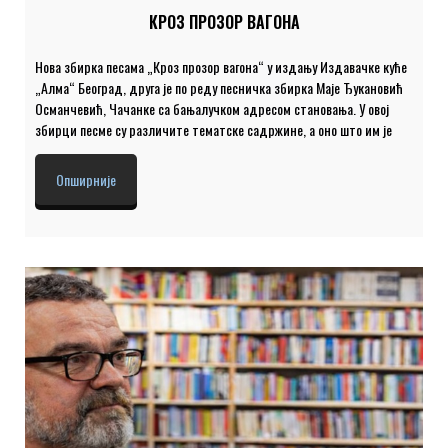
КРОЗ ПРОЗОР ВАГОНА
Нова збирка песама „Кроз прозор вагона“ у издању Издавачке куће
„Алма“ Београд, друга је по реду песничка збирка Маје Ђукановић
Османчевић, Чачанке са бањалучком адресом становања. У овој
збирци песме су различите тематске садржине, а оно што им је
заједничко је то да су лирске, рефлексивне, оптимистичке, пуне
ведрине. Њихово тежиште је на љубави, путовањима, завичају, са
Опширније
оптимистичким поимањем живота и света, суочавање са варкама и
илузијама стварности које нам се напросто намећу, о песми као
естетски уобличеној реакцији на извесне друштвене изазове. У
свим тим тематски препознатљивим круговима одражава се пуно
јединство једне песничке авантуре и једног поетског света. Гости:
[…]