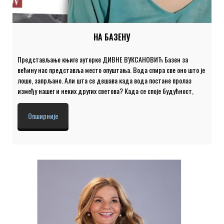
НА БАЗЕНУ
Представљање књиге ауторке ДИВНЕ ВУКСАНОВИЋ Базен за
већину нас представља место опуштања. Вода спира све оно што је
лоше, запрљано. Али шта се дешава када вода постане пролаз
између нашег и неких других светова? Када се споје будућност,
прошлост и бескрај симулакрума. Да ли бисте се уплашили? Да ли
бисте се замислили над собом и својим жељама? Мислима?
Опширније
Поступцима? Јер, вода је увек ту, вечни посматрач нашег бића који
базенима шапуће све наше тајне. Да ли ће нам базен дозволити да
га напустимо или ћемо остати његов вечни талац са главом тик
изнад воде. О књизи говоре: Проф. др ДИВНА ВУКСАНОВИЋ, […]