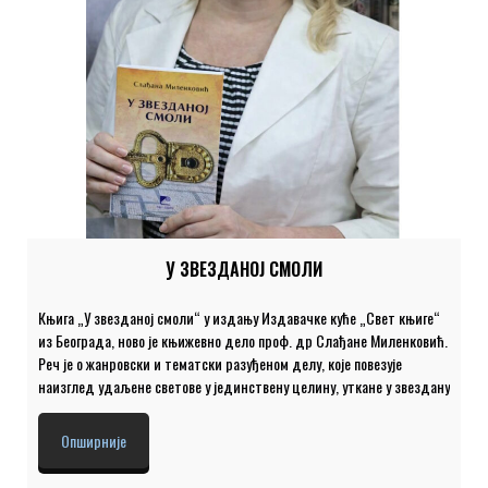
У ЗВЕЗДАНОЈ СМОЛИ
Књига „У звезданој смоли“ у издању Издавачке куће „Свет књиге“
из Београда, ново је књижевно дело проф. др Слађане Миленковић.
Реч је о жанровски и тематски разуђеном делу, које повезује
наизглед удаљене светове у јединствену целину, уткане у звездану
смолу речи. Кроз пажљиво структурисане циклусе, ауторка води
читаоца од митских и историјских оквира, преко урбаних и
Опширније
савремених пејзажа, па све до интимних и реалистичних прича с
примесама магијског. Стилски разиграна и емоционално дубока,