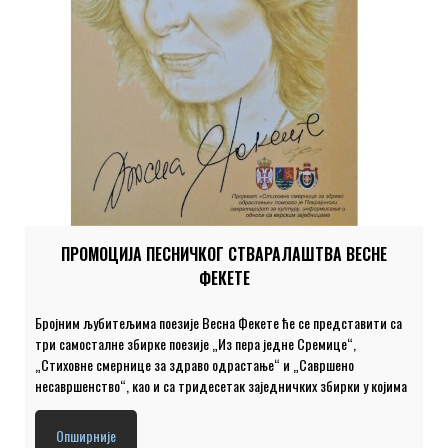
ПРОМОЦИЈА ПЕСНИЧКОГ СТВАРАЛАШТВА ВЕСНЕ
ФЕКЕТЕ
Бројним љубитељима поезије Весна Фекете ће се представити са
три самосталне збирке поезије „Из пера једне Сремице“,
„Стиховне смернице за здраво одрастање“ и „Савршено
несавршенство“, као и са тридесетак заједничких збирки у којима
се налазе и Веснине песме. Ово поетско ауторско вече Весне
Фекете, на најбољи могући начин употпуниће наступ Милоша
Опширније