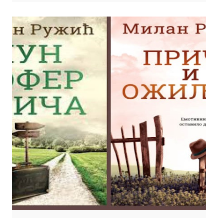
аутор романа БЕКОС и ДЕЈАН АЦОВИЋ, књижевни критичар. Фото:
Антонио Ахел Организација: Књижевни програм Место и време: Клуб
Културног центра, уторак 14. октобар 2025. у 19.00