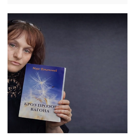
збирка „У звезданој смоли“ одише благом иронијом,
сентименталношћу и аутентичним приповедачким гласом који
оставља снажан утисак. Књига је била у ширем избору за награду
„Душан Васиљев”. Гост: Проф. […]