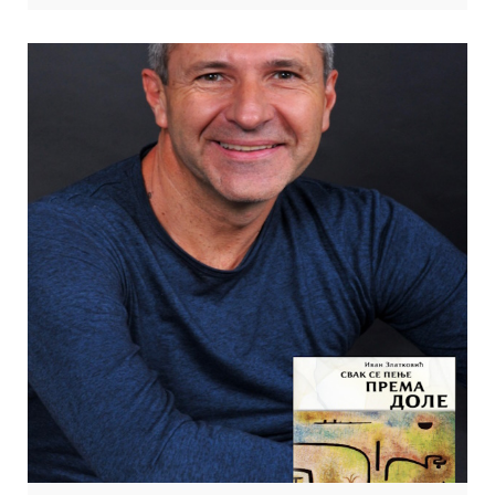
који су спремни да се, кроз стихове „који искачу са хартије“, суоче
са сопственом сенком. Књигу је објавила Издавачка кућа „Нова
поетика“ 2025.год. Гост: ЗОРАН БОГНАР, књижевник, уредник
Издавачке куће […]