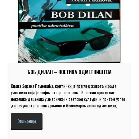
БОБ ДИЛАН – ПОЕТИКА ОДМЕТНИШТВА
Књига Зорана Пауновића, критички је преглед живота и рада
уметника који је својим стваралаштвом обележио протеклих
неколико деценија у америчкој и светској култури, и притом успео
да сачува став непомирљивог и бескомпромисног одметника,
спремног да у сваком тренутку поступи супротно очекивањима која
проистичу из његовог непорецивог статуса глобалне културне
Опширније
иконе. Аутор се у књизи не задржава само на музичком
стваралаштву Боба Дилана, већ анализира и његове филмске,
ликовне и књижевне подухвате, указујући на нераскидиву везу