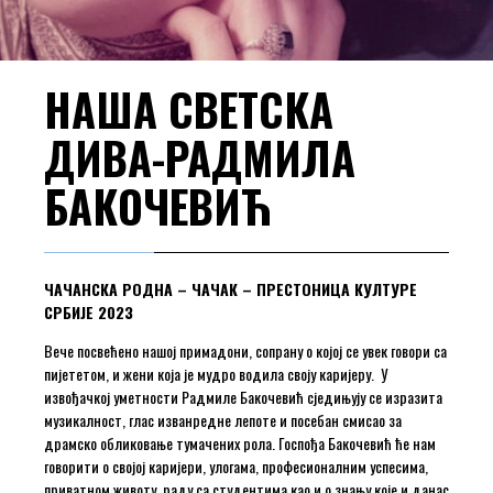
НАША СВЕТСКА
ДИВА-РАДМИЛА
БАКОЧЕВИЋ
ЧАЧАНСКА РОДНА – ЧАЧАК – ПРЕСТОНИЦА КУЛТУРЕ
СРБИЈЕ 2023
Вече посвећено нашој примадони, сопрану о којој се увек говори са
пијететом, и жени која је мудро водила своју каријеру. У
извођачкој уметности Радмиле Бакочевић сједињују се изразита
музикалност, глас изванредне лепоте и посебан смисао за
драмско обликовање тумачених рола. Госпођа Бакочевић ће нам
говорити о својој каријери, улогама, професионалним успесима,
приватном животу, раду са студентима као и о знању које и данас