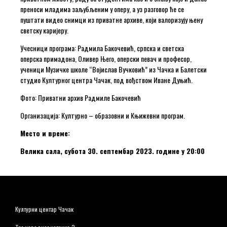
преноси младима заљубљеним у оперу, а уз разговор ће се
пуштати видео снимци из приватне архиве, који валоризују њену
светску каријеру.
Учесници програма: Радмила Бакочевић, српска и светска
оперска примадона, Оливер Њего, оперски певач и професор,
ученици Музичке школе “Војислав Вучковић” из Чачка и Балетски
студио Културног центра Чачак, под вођством Иване Дуњић.
Фото: Приватни архив Радмиле Бакочевић
Организација: Културно – образовни и Књижевни програм.
Место и време:
Велика сала, субота 30. септембар 2023. године у 20:00
Културни центар Чачак