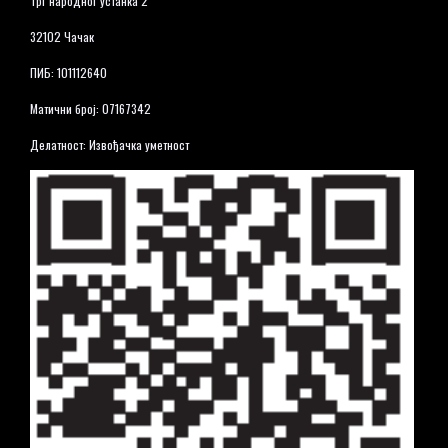
Трг народног устанка 2
32102 Чачак
ПИБ: 101112640
Матични број: 07167342
Делатност: Извођачка уметност