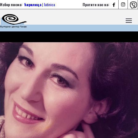



Избор писма:
ћирилица
|
latinica
Пратите нас на: