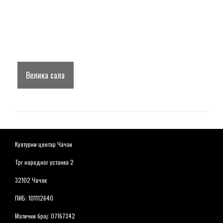
Велика сала
Културни центар Чачак
Трг народног устанка 2
32102 Чачак
ПИБ: 101112640
Матични број: 07167342