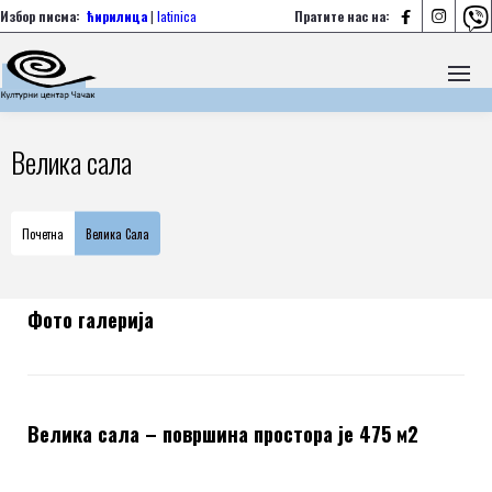



Избор писма:
ћирилица
|
latinica
Пратите нас на:
Велика сала
Почетна
Велика Сала
Фото галерија
Велика сала – површина простора је 475 м2