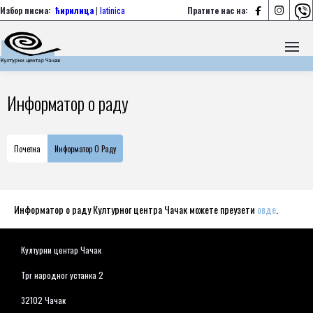



Избор писма:
ћирилица
|
latinica
Пратите нас на:
Информатор о раду
Почетна
Информатор О Раду
Информатор о раду Културног центра Чачак можете преузети
овде
.
Културни центар Чачак
Трг народног устанка 2
32102 Чачак