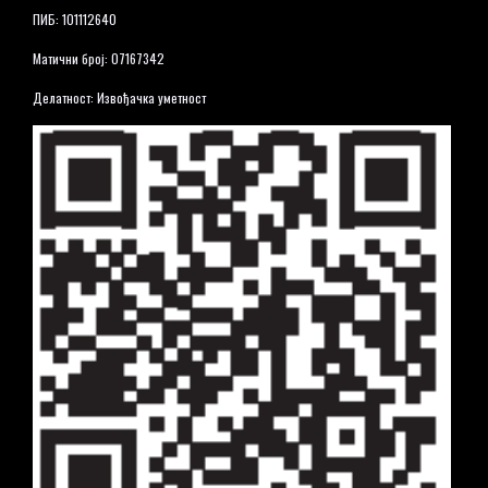
ПИБ: 101112640
Матични број: 07167342
Делатност: Извођачка уметност