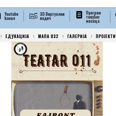
Програм
Youtube
3D Виртуелни
текућег
kанал
водич
месеца
ЕДУКАЦИЈА
МАПА 032
ГАЛЕРИЈА
ПРОЈЕКТИ