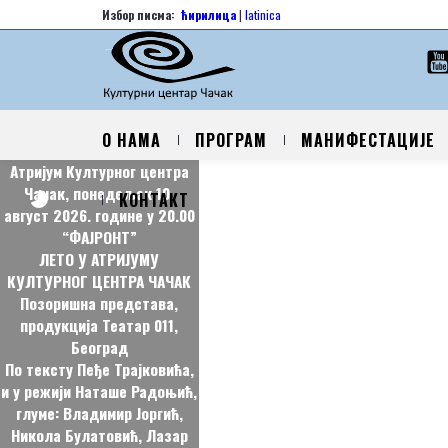
Избор писма:
ћирилица
|
latinica
О НАМА
ПРОГРАМ
МАНИФЕСТАЦИЈЕ
КОНТАКТ
“ЕМА ТРИО”
ЛЕТО У АТРИЈУМУ
КУЛТУРНОГ ЦЕНТРА ЧАЧАК
Наступ бенда, Чачак
“Ема Трио” изводи познате
нумере соул, поп и R&B
музике, чине га: Ема Чолић
(вокал), Александар
Поповић (клавијатуре) и
Милош Николић (гитара)