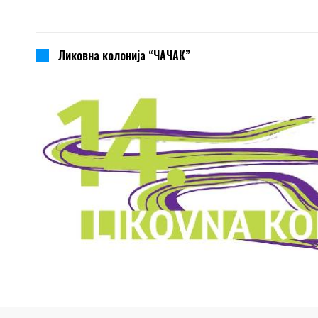
Ликовна колонија “ЧАЧАК”