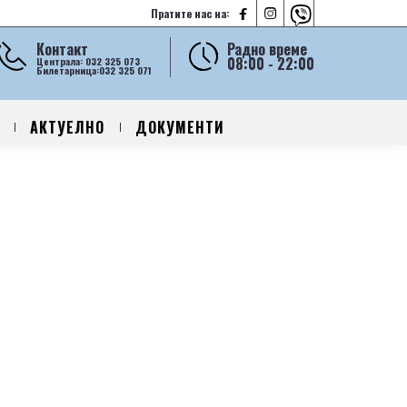



Пратите нас на:
Контакт
Радно време
08:00 - 22:00
Централа: 032 325 073
Билетарница:032 325 071
АКТУЕЛНО
ДОКУМЕНТИ