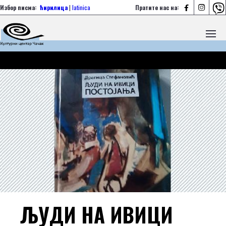



Избор писма:
ћирилица
|
latinica
Пратите нас на:
ЉУДИ НА ИВИЦИ