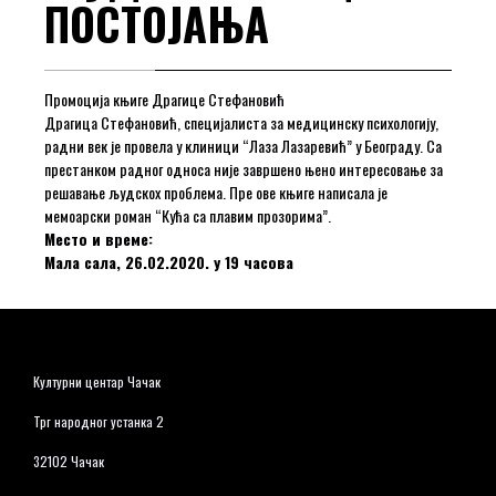
ПОСТОЈАЊА
Промоција књиге Драгице Стефановић
Драгица Стефановић, специјалиста за медицинску психологију,
радни век је провела у клиници “Лаза Лазаревић” у Београду. Са
престанком радног односа није завршено њено интересовање за
решавање људскох проблема. Пре ове књиге написала је
мемоарски роман “Кућа са плавим прозорима”.
Место и време:
Мала сала, 26.02.2020. у 19 часова
Културни центар Чачак
Трг народног устанка 2
32102 Чачак