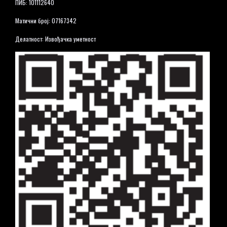
ПИБ: 101112640
Матични број: 07167342
Делатност: Извођачка уметност