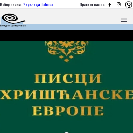



Избор писма:
ћирилица
|
latinica
Пратите нас на: