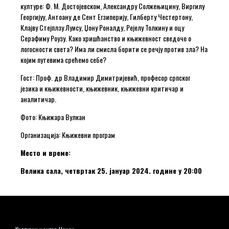
културе: Ф. М. Достојевском, Александру Солжењицину, Виргилу
Георгијуу, Антоану де Сент Егзиперију, Гилберту Честертону,
Клајву Стејплзу Луису, Џону Роналду, Рејелу Толкину и оцу
Серафиму Роузу. Како хришћанство и књижевност сведоче о
логосности света? Има ли смисла борити се речју против зла? На
којим путевима срећемо себе?
Гост: Проф. др Владимир Димитријевић, професор српског
језика и књижевности, књижевник, књижевни критичар и
аналитичар.
Фото: Књижара Вулкан
Организација: Књижевни програм
Место и време:
Велика сала, четвртак 25. јануар 2024. године у 20:00