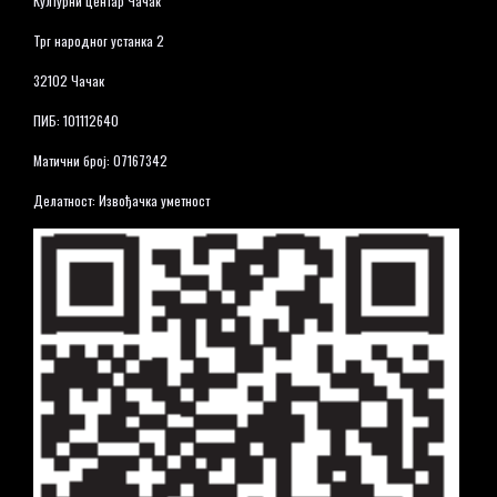
Културни центар Чачак
Трг народног устанка 2
32102 Чачак
ПИБ: 101112640
Матични број: 07167342
Делатност: Извођачка уметност