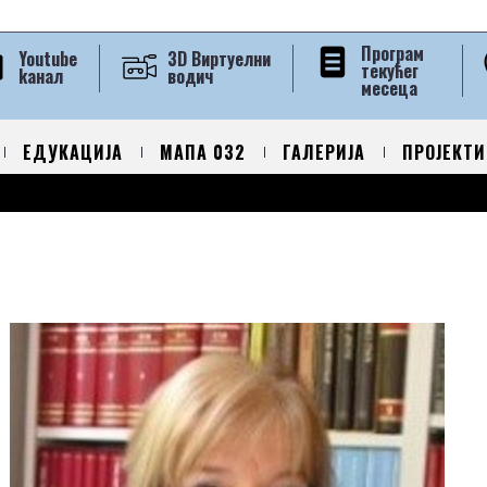
Програм
Youtube
3D Виртуелни
текућег
kанал
водич
месеца
ЕДУКАЦИЈА
МАПА 032
ГАЛЕРИЈА
ПРОЈЕКТИ