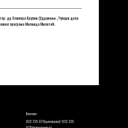
тор: др Оливера Крупеж (Удружење „Чувари дела
жевног програма Милкица Милетић.
Контакт:
032 325 073(централа)/ 032 325
071(билетарница)