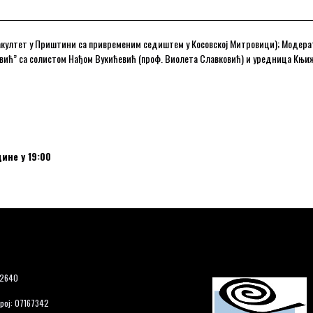
култет у Приштини са привременим седиштем у Косовској Митровици); Модера
овић” са солистом Нађом Вукићевић (проф. Виолета Славковић) и уредница Књи
ине у 19:00
12640
рој: 07167342