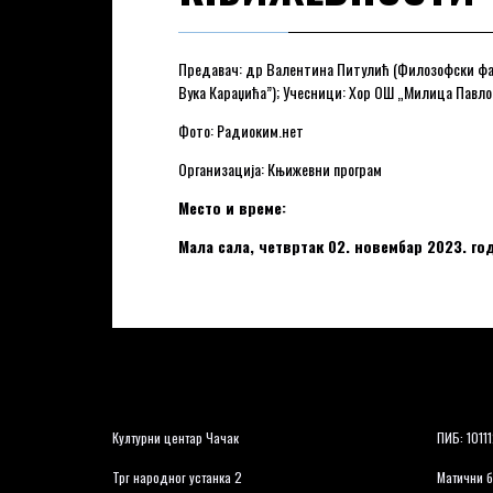
Предавач: др Валентина Питулић (Филозофски фа
Вука Караџића”); Учесници: Хор ОШ „Милица Павл
Фото: Радиоким.нет
Организација: Књижевни програм
Место и време:
Мала сала, четвртак 02. новембар 2023. год
Културни центар Чачак
ПИБ: 1011
Трг народног устанка 2
Матични б