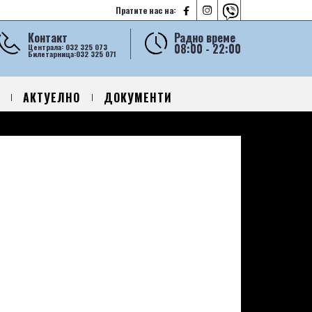



Пратите нас на:
Контакт
Радно време
08:00 - 22:00
Централа: 032 325 073
Билетарница:032 325 071
АКТУЕЛНО
ДОКУМЕНТИ