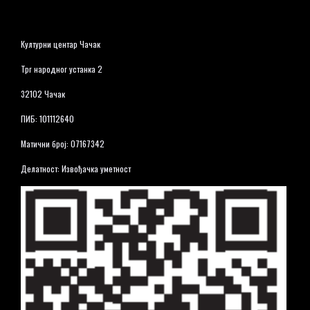
Културни центар Чачак
Трг народног устанка 2
32102 Чачак
ПИБ: 101112640
Матични број: 07167342
Делатност: Извођачка уметност