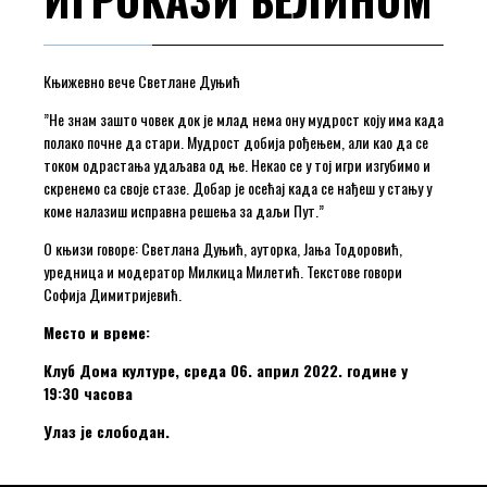
Књижевно вече Светлане Дуњић
”Не знам зашто човек док је млад нема ону мудрост коју има када
полако почне да стари. Мудрост добија рођењем, али као да се
током одрастања удаљава од ње. Некао се у тој игри изгубимо и
скренемо са своје стазе. Добар је осећај када се нађеш у стању у
коме налазиш исправна решења за даљи Пут.”
О књизи говоре: Светлана Дуњић, ауторка, Јања Тодоровић,
уредница и модератор Милкица Милетић. Текстове говори
Софија Димитријевић.
Место и време:
Клуб Дома културе, среда 06. април 2022. године у
19:30 часова
Улаз је слободан.