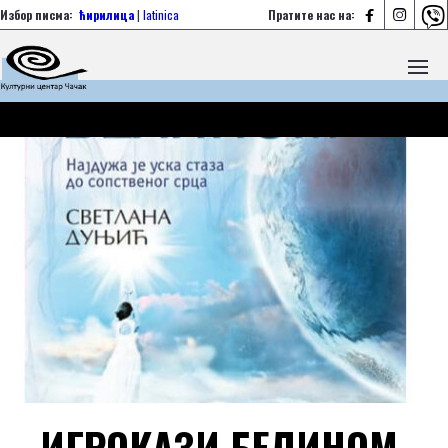



Избор писма:
ћирилица
|
latinica
Пратите нас на:
ИГРОКАЗИ БЕЛИНОМ