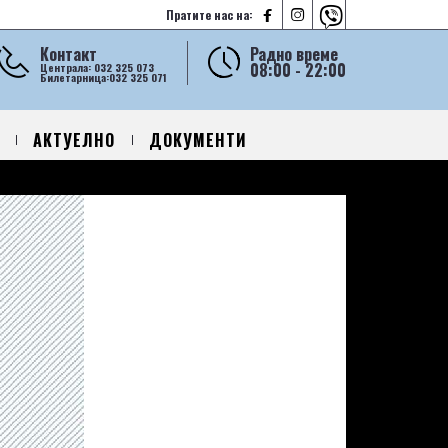



Пратите нас на:
Контакт
Радно време
08:00 - 22:00
Централа: 032 325 073
Билетарница:032 325 071
АКТУЕЛНО
ДОКУМЕНТИ