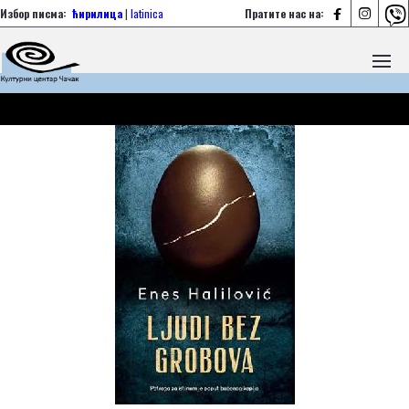



Избор писма:
ћирилица
|
latinica
Пратите нас на: