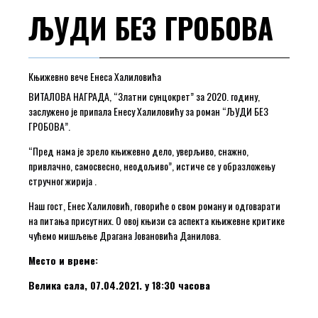
ЉУДИ БЕЗ ГРОБОВА
Књижевно вече Енеса Халиловића
ВИТАЛОВА НАГРАДА, “Златни сунцокрет” за 2020. годину,
заслужено је припала Енесу Халиловићу за роман “ЉУДИ БЕЗ
ГРОБОВА”.
“Пред нама је зрело књижевно дело, уверљиво, снажно,
привлачно, самосвесно, неодољиво”, истиче се у образложењу
стручног жирија .
Наш гост, Енес Халиловић, говориће о свом роману и одговарати
на питања присутних. О овој књизи са аспекта књижевне критике
чућемо мишљење Драгана Јовановића Данилова.
Место и време:
Велика сала, 07.04.2021. у 18:30 часова