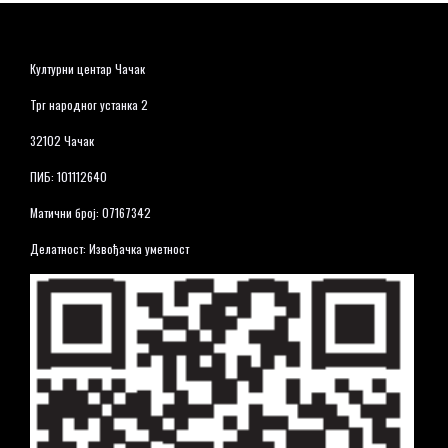
Културни центар Чачак
Трг народног устанка 2
32102 Чачак
ПИБ: 101112640
Матични број: 07167342
Делатност: Извођачка уметност