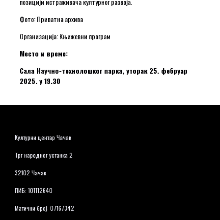
позицији истраживача културног развоја.
Фото: Приватна архива
Организација: Књижевни програм
Место и време:
Сала Научно-технолошког парка, уторак 25. фебруар
2025. у 19.30
Културни центар Чачак
Трг народног устанка 2
32102 Чачак
ПИБ: 101112640
Матични број: 07167342