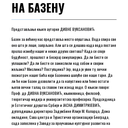
НА БАЗЕНУ
Представљање књиге ауторке ДИВНЕ ВУКСАНОВИЋ
Базен за већину нас представља место опуштања. Вода спира све
оно што је лоше, запрљано. Али шта се дешава када вода постане
пролаз између нашег и неких других светова? Када се споје
будућност, прошлост и бескрај симулакрума. Да ли бисте се
уплашили? Да ли бисте се замислили над собом и својим
жељама? Мислима? Поступцима? Јер, вода је увек ту, вечни
посматрач нашег бића који базенима шапуће све наше тајне. Да
ли ће нам базен дозволити да га напустимо или ћемо остати
његов вечни талац са главом тик изнад воде. О књизи говоре:
Проф. др ДИВНА ВУКСАНОВИЋ, књижевница, филозоф,
теоретичар медија и универзитетска професорка. Председница
је Естетичког друштва Србије и ЈАСНА ДИМИТРИЈЕВИЋ,
дугогодишња директорка Задужбине Илије М. Коларца, Дома
омладине, Сава центра и Туристичке организације Београда,
сада запослена у Заводу за проучавање културног развитка на