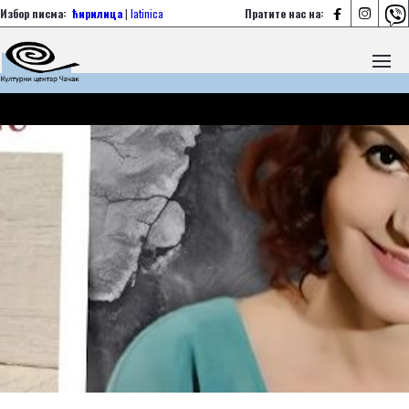



Избор писма:
ћирилица
|
latinica
Пратите нас на: