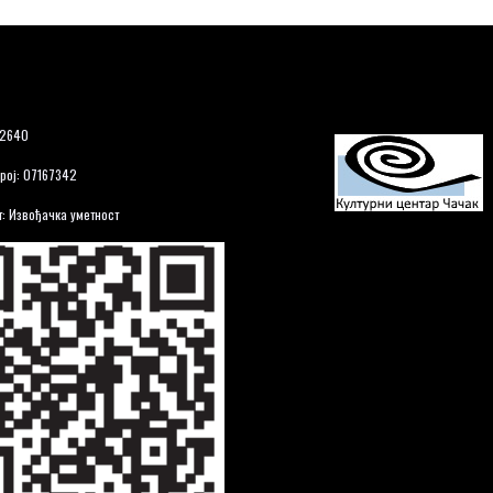
12640
рој: 07167342
: Извођачка уметност