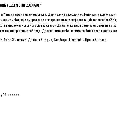
новића „ДЕМОНИ ДОЛАЗЕ“
невиђених погрома милиона људи. Две мрачне идеологије, фашизам и комунизам, 
ничених моћи, који су протекли век претворили у свој крвави „dance macabre? К
 жртвеник неког новог устројства света? Да ли је дошло време за отрежњење и
 на олтар наших заблуда. Да запалимо свеће палима за боље сутра које никада н
ић, Рада Живковић, Драгана Андрић, Слободан Николић и Ирена Ангeлов.
 у 19 часова