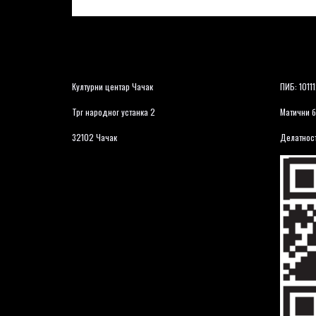
Културни центар Чачак
ПИБ: 1011
Трг народног устанка 2
Матични б
32102 Чачак
Делатност