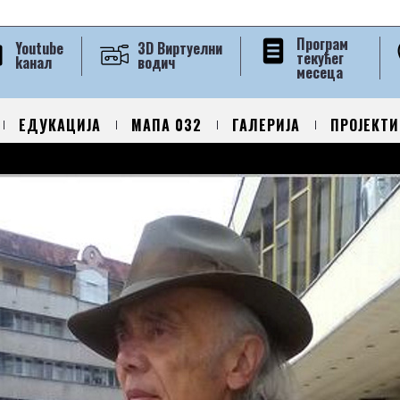
Програм
Youtube
3D Виртуелни
текућег
kанал
водич
месеца
ЕДУКАЦИЈА
МАПА 032
ГАЛЕРИЈА
ПРОЈЕКТИ