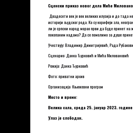
Сценски приказ новог дела Миће Милова
Двадесети век је век великих илузија и до тада 
историји људског рода. Ко су корифеји зла, неогра
ли је српски народ морао први да буде принет на
покопаним надама? Да се помолимо за душе принетих
Учествују: Владимир Димитријевић, Рада Рубаков
Сценарио: Данка Ђурковић и Мића Миловановић
Режија: Данка Ђурковић
Фото: приватни архив
Организација: Књижевни програм
Место и време:
Велика сала, среда 25. јануар 2023. године
Улаз је слободан.