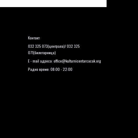
Контакт:
032 325 073(централа)/ 032 325
071(билетарница)
E - mail адреса:
office@kulturnicentarcacak.org
Радно време: 08:00 - 22:00