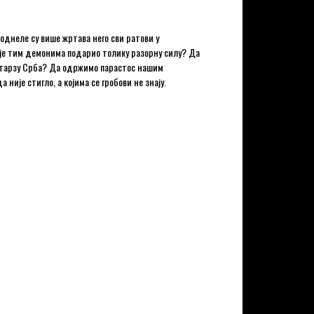
однеле су више жртава него сви ратови у
о је тим демонима подарио толику разорну силу? Да
 катарзу Срба? Да одржимо парастос нашим
ије стигло, а којима се гробови не знају.