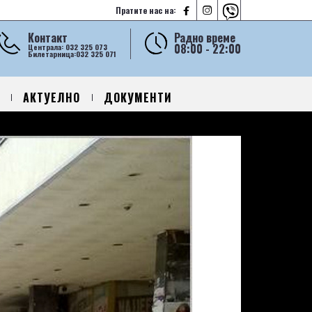



Пратите нас на:
Контакт
Радно време
08:00 - 22:00
Централа: 032 325 073
Билетарница:032 325 071
АКТУЕЛНО
ДОКУМЕНТИ