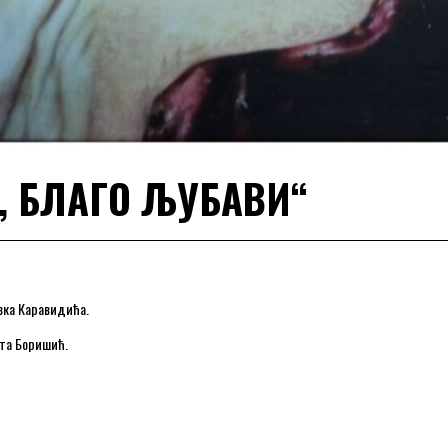
, БЛАГО ЉУБАВИ“
вка Каравидића.
ета Боришић.