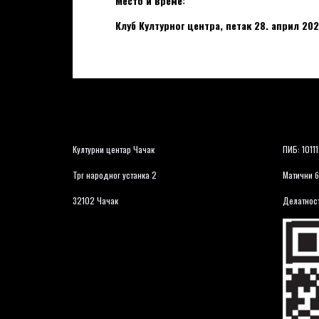
Место и време:
Клуб Културног центра, петак 28. април 202
Културни центар Чачак
ПИБ: 1011
Трг народног устанка 2
Матични б
32102 Чачак
Делатност