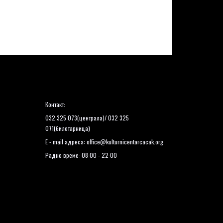
Контакт:
032 325 073(централа)/ 032 325
071(билетарница)
E - mail адреса:
office@kulturnicentarcacak.org
Радно време: 08:00 - 22:00