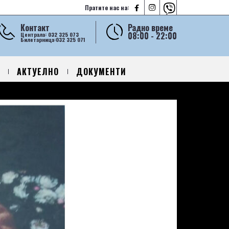



Пратите нас на:
Контакт
Радно време
08:00 - 22:00
Централа: 032 325 073
Билетарница:032 325 071
АКТУЕЛНО
ДОКУМЕНТИ