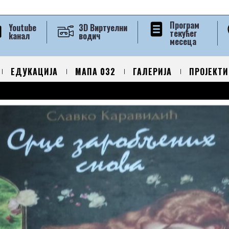
Програм
Youtube
3D Виртуелни
текућег
kанал
водич
месеца
ЕДУКАЦИЈА
МАПА 032
ГАЛЕРИЈА
ПРОЈЕКТИ