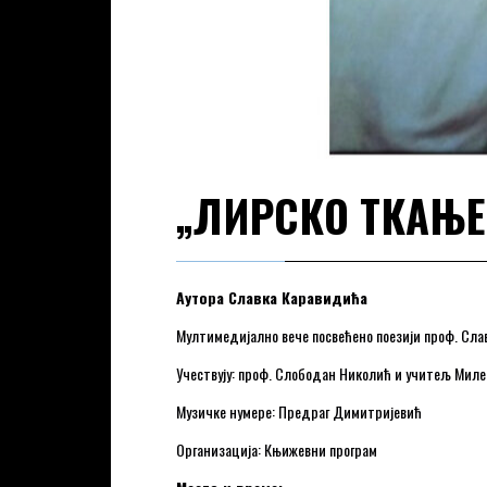
„ЛИРСКО ТКАЊЕ
Аутора Славка Каравидића
Мултимедијално вече посвећено поезији проф. Сла
Учествују: проф. Слободан Николић и учитељ Мил
Музичке нумере: Предраг Димитријевић
Организација: Књижевни програм