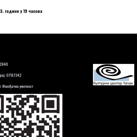
3. године у 19 часова
12640
рој: 07167342
: Извођачка уметност