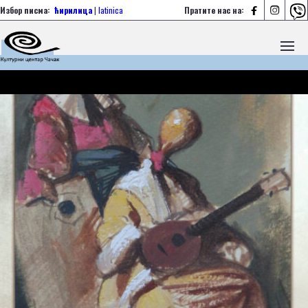



Избор писма:
ћирилица
|
latinica
Пратите нас на: