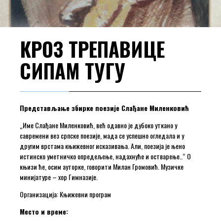
КРОЗ ТРЕПАВИЦЕ
СИПАМ ТУГУ
Представљање збирке поезије Слађане Миленковић
„Име Слађане Миленковић, већ одавно је дубоко уткано у
савремени вез српске поезије, мада се успешно огледала и у
другим врстама књижевног исказивања. Али, поезија је њено
истинско уметничко опредељење, надахнуће и остварење..“ О
књизи ће, осим ауторке, говорити Милан Громовић. Музичке
минијатуре – хор Гимназије.
Организација: Књижевни програм
Место и време: