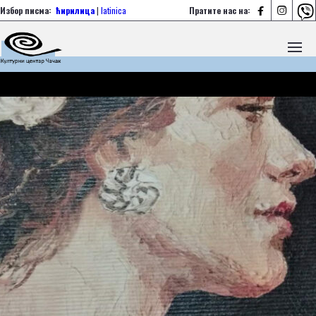



Избор писма:
ћирилица
|
latinica
Пратите нас на: