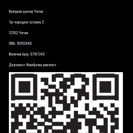
Културни центар Чачак
Трг народног устанка 2
32102 Чачак
ПИБ: 101112640
Матични број: 07167342
Делатност: Извођачка уметност