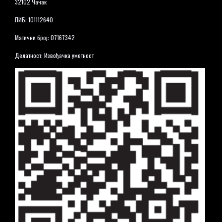
32102 Чачак
ПИБ: 101112640
Матични број: 07167342
Делатност: Извођачка уметност