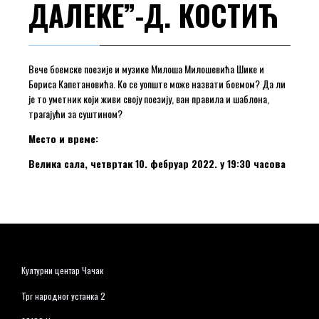
ДАЛЕКЕ”-Д. КОСТИЋ
Вече боемске поезије и музике Милоша Милошевића Шике и
Бориса Капетановића. Ко се уопште може назвати боемом? Да ли
је то уметник који живи своју поезију, ван правила и шаблона,
трагајући за суштином?
Место и време:
Велика сала, четвртак 10. фебруар 2022. у 19:30 часова
Културни центар Чачак
Трг народног устанка 2