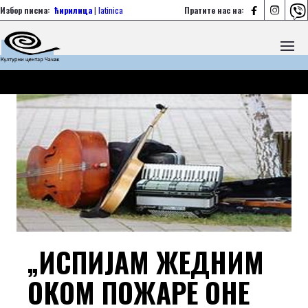



Избор писма:
ћирилица
|
latinica
Пратите нас на:
„ИСПИЈАМ ЖЕДНИМ
ОКОМ ПОЖАРЕ ОНЕ