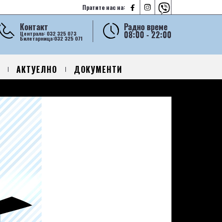



Пратите нас на:
Контакт
Радно време
08:00 - 22:00
Централа: 032 325 073
Билетарница:032 325 071
АКТУЕЛНО
ДОКУМЕНТИ