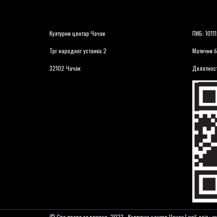
Културни центар Чачак
ПИБ: 1011
Трг народног устанка 2
Матични б
32102 Чачак
Делатност
© Сва права задржана. 2023., Културни центар Чачак | wеб сајт : ww