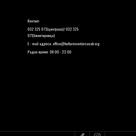
Контакт:
032 325 073(централа)/ 032 325
071(билетарница)
E - mail адреса:
office@kulturnicentarcacak.org
Радно време: 08:00 - 22:00

