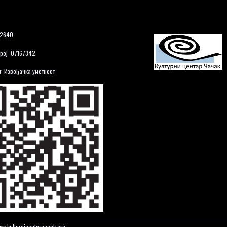
12640
рој: 07167342
: Извођачка уметност
w.kulturnicentarcacak.org