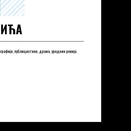
ВИЋА
ографије, публицистике, драма, уредник ревија.