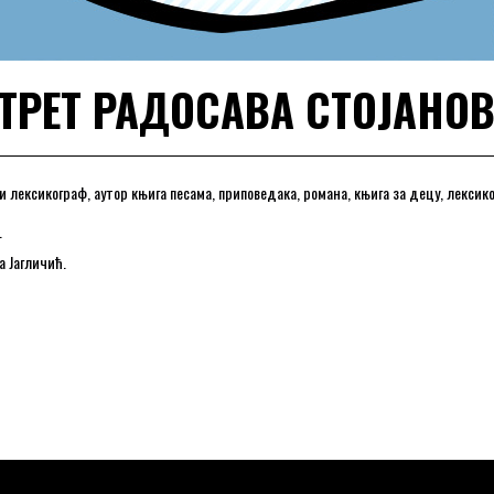
РЕТ РАДОСАВА СТОЈАНО
 лексикограф, аутор књига песама, приповедака, романа, књига за децу, лексик
.
а Јагличић.