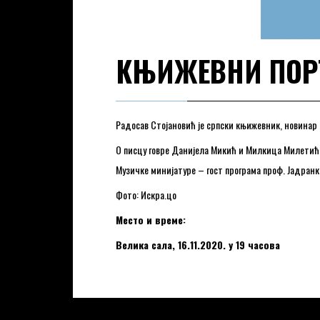
КЊИЖЕВНИ ПОРТ
Радосав Стојановић је српски књижевник, новинар и
О писцу говре Данијела Микић и Милкица Милетић
Музичке минијатуре – гост програма проф. Јадранк
Фото: Искра.цо
Место и време:
Велика сала, 16.11.2020. у 19 часова