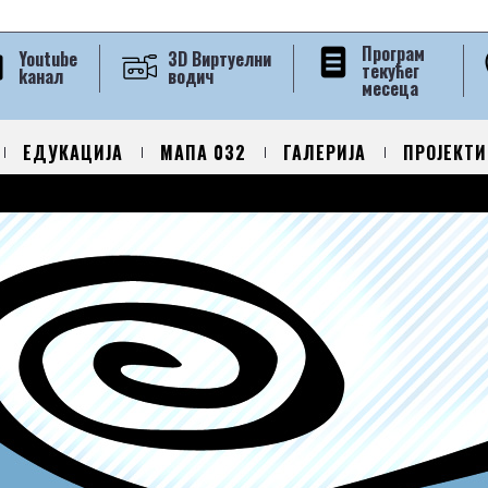
Програм
Youtube
3D Виртуелни
текућег
kанал
водич
месеца
ЕДУКАЦИЈА
МАПА 032
ГАЛЕРИЈА
ПРОЈЕКТИ