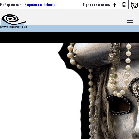



Избор писма:
ћирилица
|
latinica
Пратите нас на: