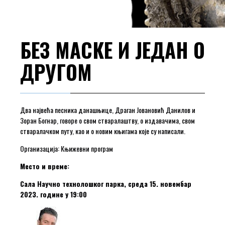
БЕЗ МАСКЕ И ЈЕДАН О
ДРУГОМ
Два највећа песника данашњице, Драган Јовановић Данилов и
Зоран Богнар, говоре о свом стваралаштву, о издавачима, свом
стваралачком путу, као и о новим књигама које су написали.
Организација: Књижевни програм
Место и време:
Сала Научно технолошког парка, среда 15. новембар
2023. године у 19:00