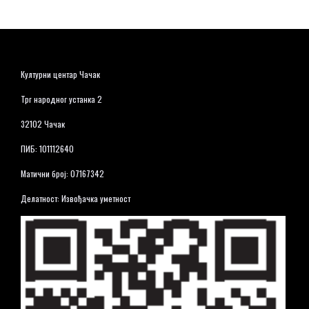
Културни центар Чачак
Трг народног устанка 2
32102 Чачак
ПИБ: 101112640
Матични број: 07167342
Делатност: Извођачка уметност