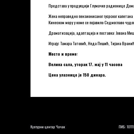
Представа у продукцији Глумачке радионице Дома
Жена неправедно пензионисаног гусрског капетана 
Кинеском мору у коме се појавило Седмоглаво чуд
Драматизација, адаптација и поставка: Јована Ми
Играју: Тамара Татовић, Неда Пешић, Тијана Врани
Место и време:
Велика сала, уторак 17. мај у 11 часова
Цена улазнице је 150 динара.
Културни центар Чачак
ПИБ: 1011