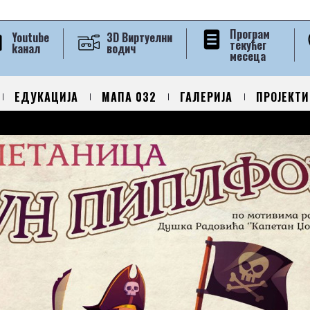
Програм
Youtube
3D Виртуелни
текућег
kанал
водич
месеца
ЕДУКАЦИЈА
МАПА 032
ГАЛЕРИЈА
ПРОЈЕКТИ