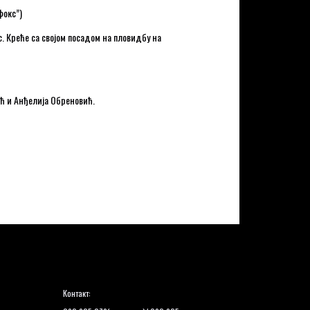
фокс”)
. Креће са својом посадом на пловидбу на
ић и Анђелија Обреновић.
Контакт: