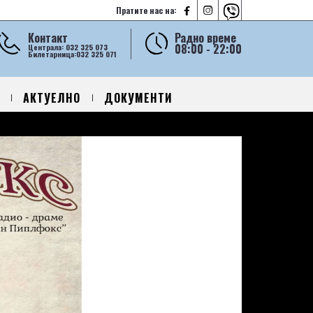



Пратите нас на:
Контакт
Радно време
08:00 - 22:00
Централа: 032 325 073
Билетарница:032 325 071
АКТУЕЛНО
ДОКУМЕНТИ