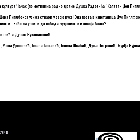
 културе Чачак (по мотивима радио драме Душка Радовића “Капетан Џон Пипл
Џона Пиплфокса узима ствари у своје руке! Она постаје капетаница Џун Пиплфокс
овиште… Хоће ли успети да победи чудовиште и освоји благо?
шковић и Душан Вукашиновић.
ћ, Маша Урошевић, Јована Јанковић, Јелена Швабић, Дуња Петровић, Ђурђа Вујов
12640