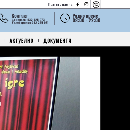



Пратите нас на:
Контакт
Радно време
08:00 - 22:00
Централа: 032 325 073
Билетарница:032 325 071
АКТУЕЛНО
ДОКУМЕНТИ