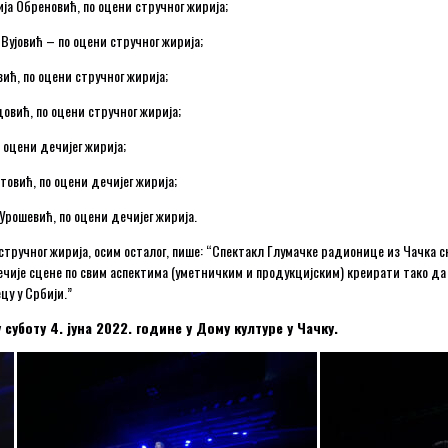
ија Обреновић, по оцени стручног жирија;
Вујовић – по оцени стручног жирија;
ић, по оцени стручног жирија;
овић, по оцени стручног жирија;
 оцени дечијег жирија;
товић, по оцени дечијег жирија;
Урошевић, по оцени дечијег жирија.
тручног жирија, осим осталог, пише: “Спектакл Глумачке радионице из Чачка сн
дечије сцене по свим аспектима (уметничким и продукцијским) креирати тако д
цу у Србији.”
уботу 4. јуна 2022. године у Дому културе у Чачку.