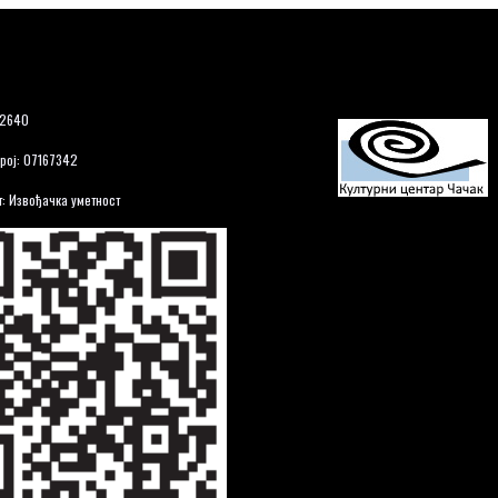
12640
рој: 07167342
: Извођачка уметност