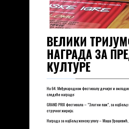
ВЕЛИКИ ТРИЈУМ
НАГРАДА ЗА ПР
КУЛТУРЕ
На 64. Међународном фестивалу дечијег и омладинс
следеће награде:
GRAND PRIX фестивала – ”Златни паж”, за најбољу 
стручног жирија;
Награда за најбољу женску улогу – Маша Урошевић,