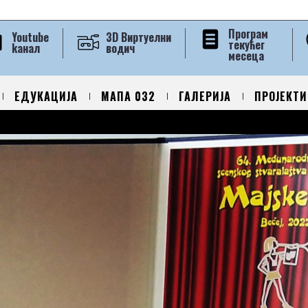
Програм
Youtube
3D Виртуелни
текућег
kанал
водич
месеца
ЕДУКАЦИЈА
МАПА 032
ГАЛЕРИЈА
ПРОЈЕКТИ