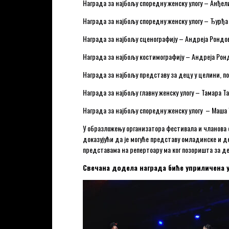
Награда за најбољу споредну женску улогу – Анђел
Награда за најбољу споредну женску улогу – Ђурђа 
Награда за најбољу сценографију – Андреја Рондов
Награда за најбољу костимографију – Андреја Ронд
Награда за најбољу представу за децу у целини, по
Награда за најбољу главну женску улогу – Тамара Та
Награда за најбољу споредну женску улогу – Маша 
У образложењу организатора фестивала и чланова с
доказујући да је могуће представу омладинске и 
представама на репертоару ма ког позоришта за де
Свечана додела награда биће уприличена у с