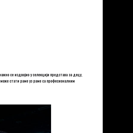
ажно се издвојио у селекцији представа за децу,
а може стати раме уз раме са професионалним