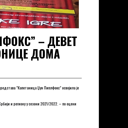
ФОКС” – ДЕВЕТ
ОНИЦЕ ДОМА
 представа ”Капетаница Џун Пиплфокс” освојила је
рбији и региону у сезони 2021/2022. – по оцени