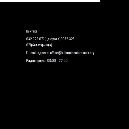
Контакт:
032 325 073(централа)/ 032 325
071(билетарница)
E - mail адреса:
office@kulturnicentarcacak.org
Радно време: 08:00 - 22:00