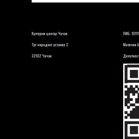
Културни центар Чачак
ПИБ: 1011
Трг народног устанка 2
Матични б
32102 Чачак
Делатност