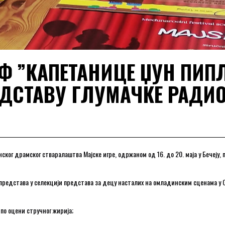
Ф ”КАПЕТАНИЦЕ ЏУН ПИПЛ
ЕДСТАВУ ГЛУМАЧКЕ РАДИ
ког драмског стваралаштва Мајске игре, одржаном од 16. до 20. маја у Бечеју,
представа у селекцији представа за децу насталих на омладинским сценама у С
 по оцени стручног жирија;