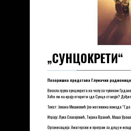
„СУНЦОКРЕТИ“
Позоришна представа
Глумачке радиониц
Весела група сунцокрета на челу са чувеном Грдано
Хоће ли на крају открити где Сунце станује? Дођи
Текст: Јована Мишковић (по мотивима комада “Где 
Играју: Лука Спасојевић, Тијана Вранић, Маша Уро
Организација: Аматерски и програм за децу и мла