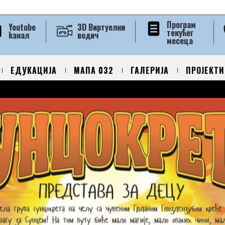
Програм
Youtube
3D Виртуелни
текућег
kанал
водич
месеца
ЕДУКАЦИЈА
МАПА 032
ГАЛЕРИЈА
ПРОЈЕКТИ