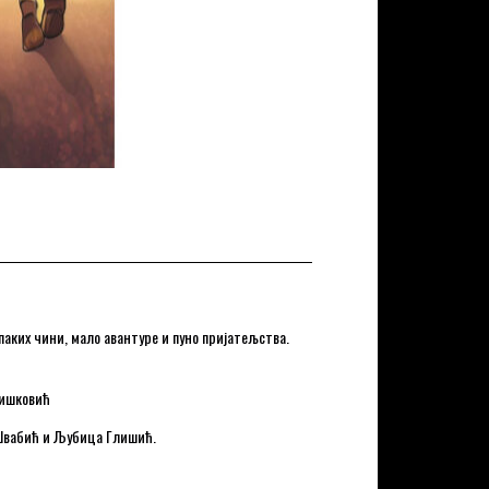
паких чини, мало авантуре и пуно пријатељства.
Мишковић
а Швабић и Љубица Глишић.