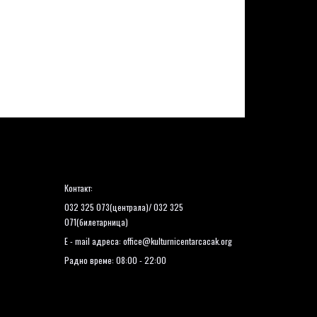
Контакт:
032 325 073(централа)/ 032 325
071(билетарница)
E - mail адреса:
office@kulturnicentarcacak.org
Радно време: 08:00 - 22:00