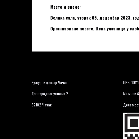
Место и време:
Велика сала, уторак 05. децембар 2023. год
Организоване посете.
Цена улазнице у слоб
Културни центар Чачак
ПИБ: 1011
Трг народног устанка 2
Матични б
32102 Чачак
Делатност