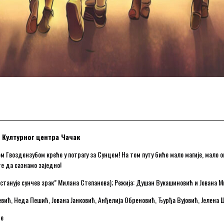
е Културног центра Чачак
м Гвоздензубом креће у потрагу за Сунцем! На том путу биће мало магије, мало о
те да сазнамо заједно!
станује сунчев зрак” Милана Степанова); Режија: Душан Вукашиновић и Јована 
шевић, Неда Пешић, Јована Јанковић, Анђелија Обреновић, Ђурђа Вујовић, Јелен
де