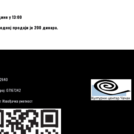
ине у 13:00
одној продаји је 200 динара.
12640
рој: 07167342
: Извођачка уметност