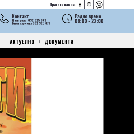



Пратите нас на:
Контакт
Радно време
08:00 - 22:00
Централа: 032 325 073
Билетарница:032 325 071
АКТУЕЛНО
ДОКУМЕНТИ