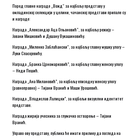
Поред главне награде „Вожд“ за најбољу представу у
омладинској селекцији у целини, чачанској представи припале су
и награде:
Награда „Александар Аца Огњановић“, за најбољу режију –
Јовани Мишковић и Душану Вукашиновићу.
Награда „Миленко Заблаћански“, за најбољу главну мушку улогу –
Луки Спасојевићу.
Награда „Бранка Црномарковић”, за најбољу главну женску улогу
– Неди Пешић.
Награда „Ана Милановић”, за најбољу епизодну женску улогу
(равноправно) – Тијани Вранић и Маши Урошевић.
Награда „Владислав Лалицки”, за најбољи визуелни идентитет
представе.
Награда жирија учесника за глумачко остварење – Тијани
Вранић.
Управо ову представу, публика ће имати прилику да погледа на