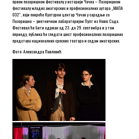
првом позоришном фестивалу у историји Чачка – Позоришном
фестивалу младих аматерских и професионалних аутора „МАПА
032“, који покреће Културни центар Чачак у сарадњи са
Позоришно – уметничком лабораторијом Пулт из Новог Сада.
Фестивал ће бити одржан од 23. до 29. септембра и у том
периоду, публика ће гледати шест професионалних позоришних
представа националних српских театара и седам аматерских.
Фото: Александра Павловић