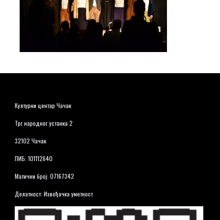
Културни центар Чачак
Трг народног устанка 2
32102 Чачак
ПИБ: 101112640
Матични број: 07167342
Делатност: Извођачка уметност