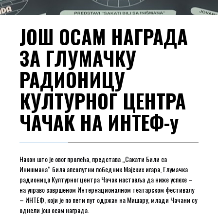
ЈОШ ОСАМ НАГРАДА
ЗА ГЛУМАЧКУ
РАДИОНИЦУ
КУЛТУРНОГ ЦЕНТРА
ЧАЧАК НА ИНТЕФ-у
Након што је овог пролећа, представа „Сакати Били са
Инишмана“ била апсолутни победник Мајских игара, Глумачка
радионица Културног центра Чачак наставља да ниже успехе –
на управо завршеном Интернационалном театарском фестивалу
– ИНТЕФ, који је по пети пут одржан на Мишару, млади Чачани су
однели још осам награда.