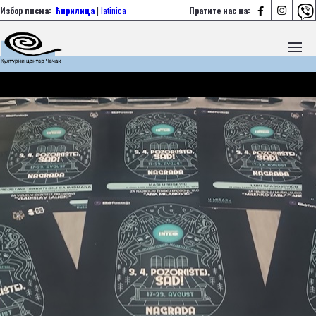



Избор писма:
ћирилица
|
latinica
Пратите нас на: