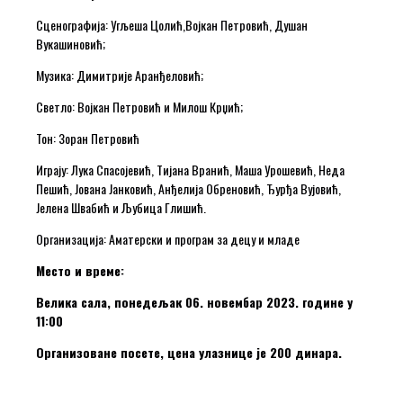
Сценографија: Угљеша Цолић,Војкан Петровић, Душан
Вукашиновић;
Музика: Димитрије Аранђеловић;
Светло: Војкан Петровић и Милош Крџић;
Тон: Зоран Петровић
Играју: Лука Спасојевић, Тијана Вранић, Маша Урошевић, Неда
Пешић, Јована Јанковић, Анђелија Обреновић, Ђурђа Вујовић,
Јелена Швабић и Љубица Глишић.
Организација: Аматерски и програм за децу и младе
Место и време:
Велика сала, понедељак 06. новембар 2023. године у
11:00
Организоване посете, цена улазнице је 200 динара.