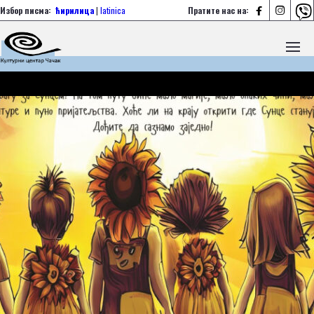



Избор писма:
ћирилица
|
latinica
Пратите нас на: