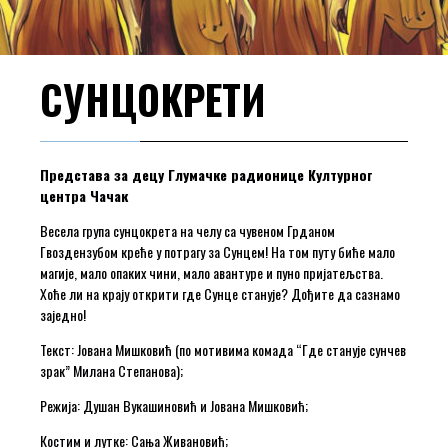
СУНЦОКРЕТИ
Представа за децу
Глумачке радионице Културног
центра Чачак
Весела група сунцокрета на челу са чувеном Грданом
Гвоздензубом креће у потрагу за Сунцем! На том путу биће мало
магије, мало опаких чини, мало авантуре и пуно пријатељства.
Хоће ли на крају открити где Сунце станује? Дођите да сазнамо
заједно!
Текст: Јована Мишковић (по мотивима комада “Где станује сунчев
зрак” Милана Степанова);
Режија: Душан Вукашиновић и Јована Мишковић;
Костим и лутке: Сања Живановић;