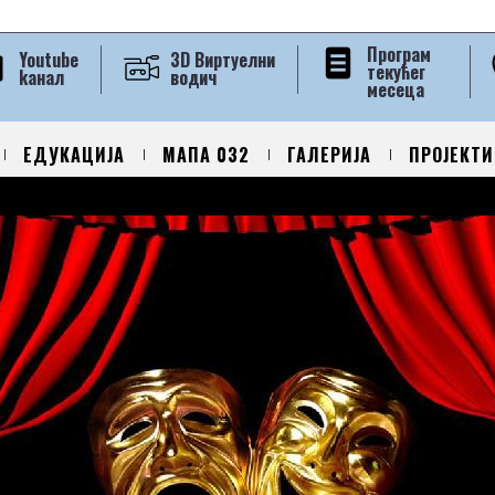
Програм
Youtube
3D Виртуелни
текућег
kанал
водич
месеца
ЕДУКАЦИЈА
МАПА 032
ГАЛЕРИЈА
ПРОЈЕКТИ