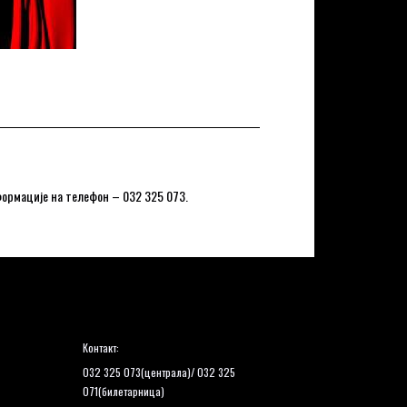
нформације на телефон – 032 325 073.
Контакт:
032 325 073(централа)/ 032 325
071(билетарница)