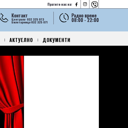



Пратите нас на:
Контакт
Радно време
08:00 - 22:00
Централа: 032 325 073
Билетарница:032 325 071
АКТУЕЛНО
ДОКУМЕНТИ