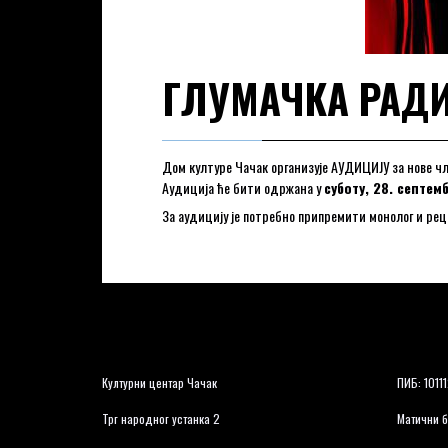
ГЛУМАЧКА РАД
Дом културе Чачак организује АУДИЦИЈУ за нове ч
Аудиција ће бити одржана у
суботу, 28. септем
За аудицију је потребно припремити монолог и рец
Културни центар Чачак
ПИБ: 1011
Трг народног устанка 2
Матични б