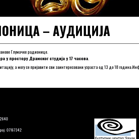
ИОНИЦА – АУДИЦИЈА
ланове Глумачке радионице.
бра у простору Драмског студија у 17 часова
.
итацију, а могу се пријавити сви заинтересовани узраста од 13 до 18 година.И
12640
рој: 07167342