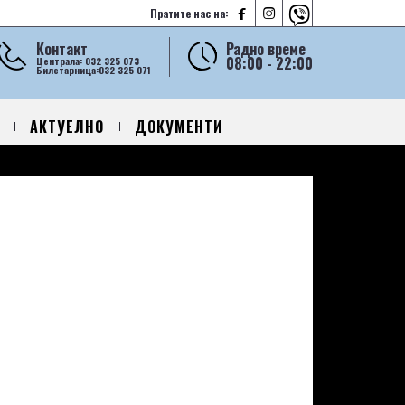



Пратите нас на:
Контакт
Радно време
08:00 - 22:00
Централа: 032 325 073
Билетарница:032 325 071
АКТУЕЛНО
ДОКУМЕНТИ