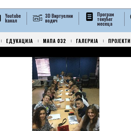
Програм
Youtube
3D Виртуелни
текућег
kанал
водич
месеца
ЕДУКАЦИЈА
МАПА 032
ГАЛЕРИЈА
ПРОЈЕКТИ