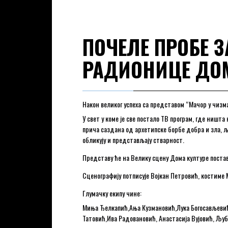
ПОЧЕЛЕ ПРОБЕ 
РАДИОНИЦЕ ДОМ
Након великог успеха са представом “Мачор у чизм
У свет у коме је све постало ТВ програм, где ниш
прича саздана од архетипске борбе добра и зла, љ
обликују и представљају стварност.
Представу ће на Велику сцену Дома културе поста
Сценографију потписује Војкан Петровић, костиме
Глумачку екипу чине:
Миња Ђелкапић,Ања Кузмановић,Лука Богосављевић
Татовић,Ива Радовановић, Анастасија Вујовић, Љ