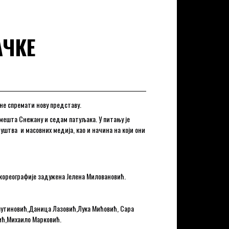
АЧКЕ
ане спремати нову представу.
смешта Снежану и седам патуљака. У питању је
уштва и масовних медија, као и начина на који они
 кореографије задужена Јелена Миловановић.
лутиновић,Даница Лазовић,Лука Мићовић, Сара
ић,Михаило Марковић.