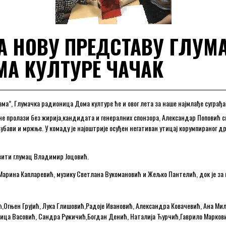
ЗА НОВУ ПРЕДСТАВУ ГЛУМ
А КУЛТУРЕ ЧАЧАК
ама”, Глумачка радионица Дома културе ће и овог лета за наше најмлађе суграђ
та не пролази без жирија,кандидата и генералних спонзора, Александар Поповић 
убави и мржње. У комаду је најоштрије осуђен негативан утицај корумпираног др
вити глумац Владимир Јоцовић.
 Марина Капларевић, музику Светлана Вукомановић и Жељко Пантелић, док је за
,Огњен Грујић, Лука Глишовић,Радоје Ивановић, Александра Ковачевић, Ана Ми
убица Васовић, Сандра Ружичић,Богдан Денић, Наталија Ћурчић,Гаврило Марков