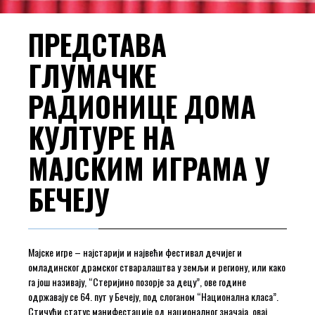
ПРЕДСТАВА
ГЛУМАЧКЕ
РАДИОНИЦЕ ДОМА
КУЛТУРЕ НА
МАЈСКИМ ИГРАМА У
БЕЧЕЈУ
Мајске игре – најстарији и највећи фестивал дечијег и
омладинског драмског стваралаштва у земљи и региону, или како
га још називају, “Стеријино позорје за децу”, ове године
одржавају се 64. пут у Бечеју, под слоганом “Национална класа”.
Стичући статус манифестације од националног значаја, овај