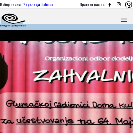



Избор писма:
ћирилица
|
latinica
Пратите нас на: