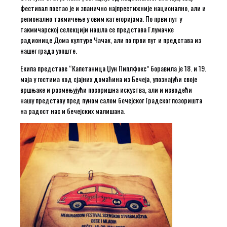
фестивал постао је и званично најпрестижније национално, али и
регионално такмичење у овим категоријама. По први пут у
такмичарској селекцији нашла се представа Глумачке
радионице Дома културе Чачак, али по први пут и представа из
нашег града уопште.
Екипа представе “Капетаница Џун Пиплфокс” боравила је 18. и 19.
маја у гостима код сјајних домаћина из Бечеја, упознајући своје
вршњаке и размењујући позоришна искуства, али и изводећи
нашу представу пред пуном салом бечејског Градског позоришта
на радост нас и бечејских малишана.