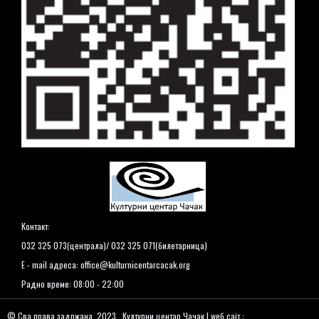
Контакт:
032 325 073(централа)/ 032 325 071(билетарница)
E - mail адреса:
office@kulturnicentarcacak.org
Радно време: 08:00 - 22:00
© Сва права задржана. 2023., Културни центар Чачак | wеб сајт :