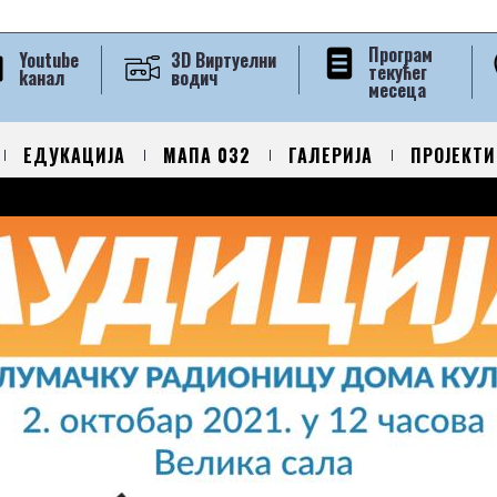
Програм
Youtube
3D Виртуелни
текућег
kанал
водич
месеца
ЕДУКАЦИЈА
МАПА 032
ГАЛЕРИЈА
ПРОЈЕКТИ