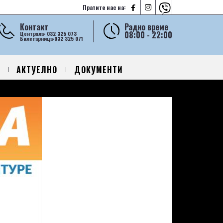



Пратите нас на:
Контакт
Радно време
08:00 - 22:00
Централа: 032 325 073
Билетарница:032 325 071
АКТУЕЛНО
ДОКУМЕНТИ