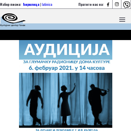



Избор писма:
ћирилица
|
latinica
Пратите нас на: