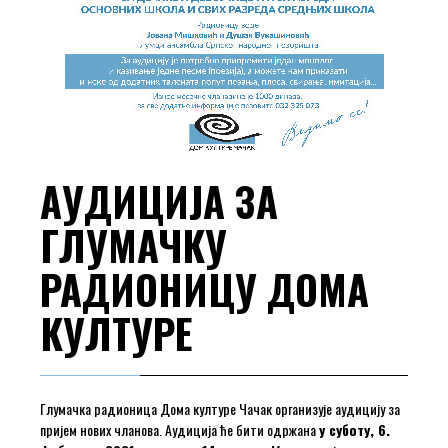
АУДИЦИЈА ЗА
ГЛУМАЧКУ
РАДИОНИЦУ ДОМА
КУЛТУРЕ
Глумачка радионица Дома културе Чачак организује аудицију за
пријем нових чланова. Аудиција ће бити одржана
у суботу, 6.