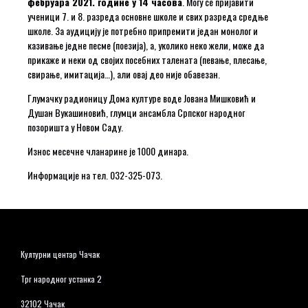
фебруара 2021. године у 14 часова
. Могу се пријавити
ученици 7. и 8. разреда основне школе и свих разреда средње
школе. За аудицију је потребно припремити један монолог и
казивање једне песме (поезија), а, уколико неко жели, може да
прикаже и неки од својих посебних талената (певање, плесање,
свирање, имитација…), али овај део није обавезан.
Глумачку радионицу Дома културе воде Јована Мишковић и
Душан Вукашиновић, глумци ансамбла Српског народног
позоришта у Новом Саду.
Износ месечне чланарине је 1000 динара.
Информације на тел. 032-325-073.
Културни центар Чачак
Трг народног устанка 2
32102 Чачак