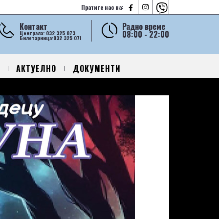



Пратите нас на:
Контакт
Радно време
08:00 - 22:00
Централа: 032 325 073
Билетарница:032 325 071
АКТУЕЛНО
ДОКУМЕНТИ