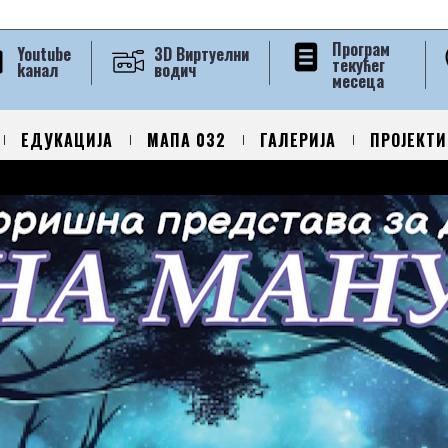
Програм
Youtube
3D Виртуелни
текућег
kанал
водич
месеца
ЕДУКАЦИЈА
МАПА 032
ГАЛЕРИЈА
ПРОЈЕКТИ