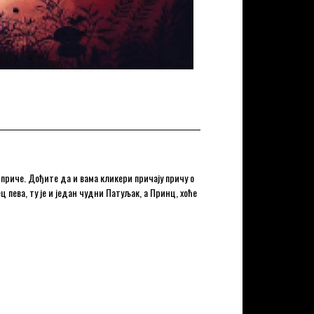
 приче. Дођите да и вама кликери причају причу о
 пева, ту је и један чудни Патуљак, а Принц, хоће