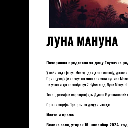
ЛУНА МАНУНА
Позоришна представа за децу Глумачке ра
У ноћи када је пун Месец, док деца спавају, долаз
Принцу који је кренуо на мистериозни пут иза Месе
ли успети да пронађе пут? Чућете од Луне Мануне!
Текст, режија и кореографија: Душан Вукашиновић
Организација: Програм за децу и младе
Место и време:
Велика сала, уторак 19. новембар 2024. год