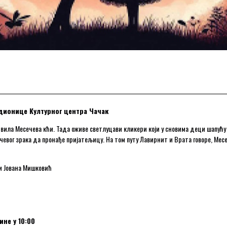
дионице Културног центра Чачак
и вила Месечева кћи. Тада оживе светлуцави кликери који у сновима деци шапућу
чевог зрака да пронађе пријатељицу. На том путу Лавирнит и Врата говоре, Месец
 и Јована Мишковић
ине у 10:00