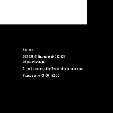
Контакт:
032 325 073(централа)/ 032 325
071(билетарница)
E - mail адреса:
office@kulturnicentarcacak.org
Радно време: 08:00 - 22:00