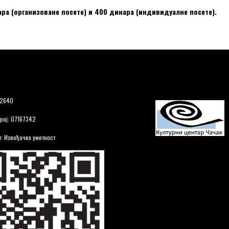
ра (организоване посете)
и 400
динара (индивидуалне посете).
12640
рој: 07167342
: Извођачка уметност