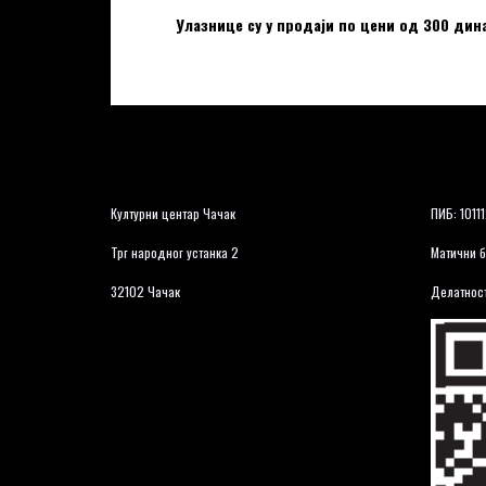
Улазнице су у продаји по цени од
300
дина
Културни центар Чачак
ПИБ: 1011
Трг народног устанка 2
Матични б
32102 Чачак
Делатност