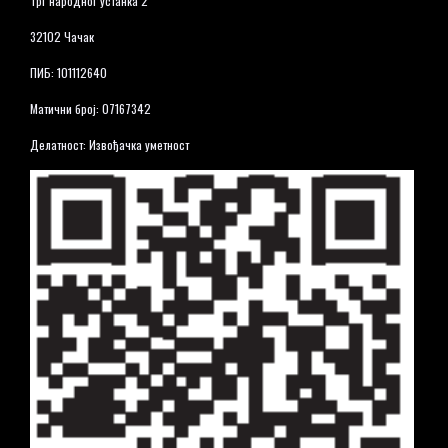
Трг народног устанка 2
32102 Чачак
ПИБ: 101112640
Матични број: 07167342
Делатност: Извођачка уметност