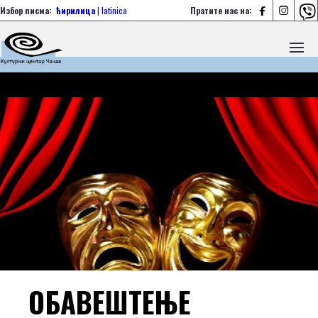



Избор писма:
ћирилица
|
latinica
Пратите нас на:
ОБАВЕШТЕЊЕ