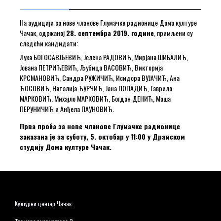
На аудицији за нове чланове Глумачке радионице Дома културе
Чачак, одржаној
28. септембра 2019. године
, примљени су
следећи кандидати:
Лука БОГОСАВЉЕВИЋ, Јелена РАДОВИЋ, Мирјана ШИБАЛИЋ,
Јована ПЕТРИЋЕВИЋ, Љубица ВАСОВИЋ, Викторија
КРСМАНОВИЋ, Сандра РУЖИЧИЋ, Исидора ВУЈАЧИЋ, Ана
ЋОСОВИЋ, Наталија ЋУРЧИЋ, Јана ПОПАДИЋ, Гаврило
МАРКОВИЋ, Михајло МАРКОВИЋ, Богдан ДЕНИЋ, Маша
ПЕРУНИЧИЋ и Анђела ПАУНОВИЋ.
Прва проба за нове чланове Глумачке радионице
заказана је за суботу, 5. октобар у 11:00 у Драмском
студију Дома културе Чачак.
Културни центар Чачак