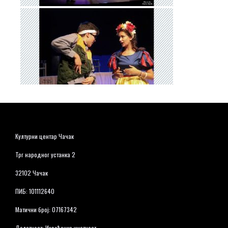
Културни центар Чачак
Трг народног устанка 2
32102 Чачак
ПИБ: 101112640
Матични број: 07167342
Делатност: Извођачка уметност