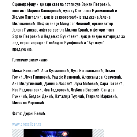
Сценографију и дизајн светла потписује Војкан Петровић,
костиме Марина Капларевић, музику Светлана Вукомановић и
Жељко Пантелић, док је за кореографије задужена Јелена
Миловановић. Шеф сцене је Миодраг Николић, организатор
Јелена Пушкар, мајстор светла Милош Крџић, мајстори тона
Зоран Петровић и Недељко Вучићевић, док је видео материјал за
лед екран израдио Слободан Вукајловић и “Бус плус”
продукција.
Глумачку екипу чине:
Миња Ђелкапић, Ања Кузмановић, Лука Богосављевић, Огњен
Грујић, Лука Глишовић, Радоје Ивановић, Александра Ковачевић,
Ана Милутиновић, Даница Лазовић, Лука Мићовић, Сара Татовић,
Ива Радовановић, Ива Тодоровић, Љубица Васовић, Сандра
Ружичић, Богдан Денић, Наталија Ћурчић, Гаврило Марковић,
Михаило Марковић.
Фото: Дејан Ђелић.
www.presslider.rs