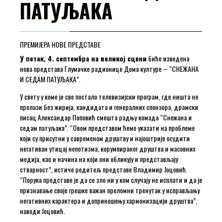
ПАТУЉАКА
ПРЕМИЈЕРА НОВЕ ПРЕДСТАВЕ
У петак, 4. септембра на великој сцени
биће изведена
нова представа Глумачке радионице Дома културе – “СНЕЖАНА
И СЕДАМ ПАТУЉАКА”.
У свету у коме је све постало телевизијски програм, где ништа не
пролази без жирија, кандидата и генералних спонзора, драмски
писац Александар Поповић смешта радњу комада “Снежана и
седам патуљака”. “Овом представом ћемо указати на проблеме
који су присутни у савременом друштву и најоштрије осудити
негативан утицај непотизма, корумпираног друштва и масовних
медија, као и начина на који они обликују и представљају
стварност”, истиче редитељ представе Владимир Јоцовић.
“Порука представе је да се зло ни у ком случају не исплати и да је
признавање своје грешке важан преломни тренутак у исправљању
негативних карактера и доприношењу хармонизацији друштва”,
наводи Јоцовић.