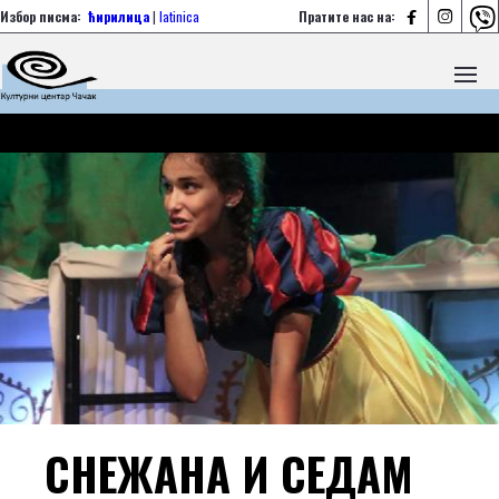



Избор писма:
ћирилица
|
latinica
Пратите нас на:
СНЕЖАНА И СЕДАМ