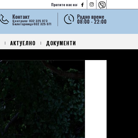



Пратите нас на:
Контакт
Радно време
08:00 - 22:00
Централа: 032 325 073
Билетарница:032 325 071
АКТУЕЛНО
ДОКУМЕНТИ