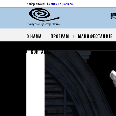
Избор писма:
ћирилица
|
latinica
О НАМА
ПРОГРАМ
МАНИФЕСТАЦИЈЕ
КОНТАКТ