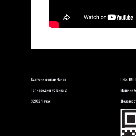
Културни центар Чачак
ПИБ: 1011
Трг народног устанка 2
Матични б
32102 Чачак
Делатност