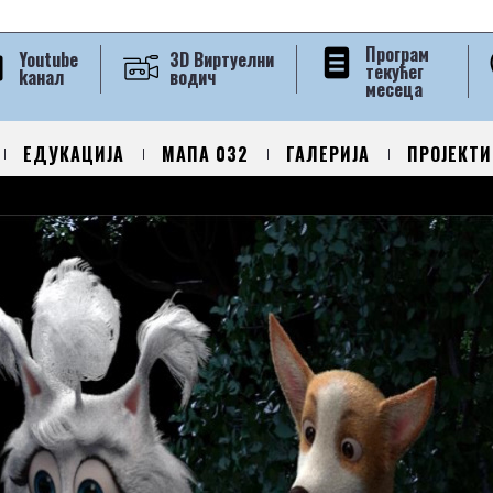
Програм
Youtube
3D Виртуелни
текућег
kанал
водич
месеца
ЕДУКАЦИЈА
МАПА 032
ГАЛЕРИЈА
ПРОЈЕКТИ