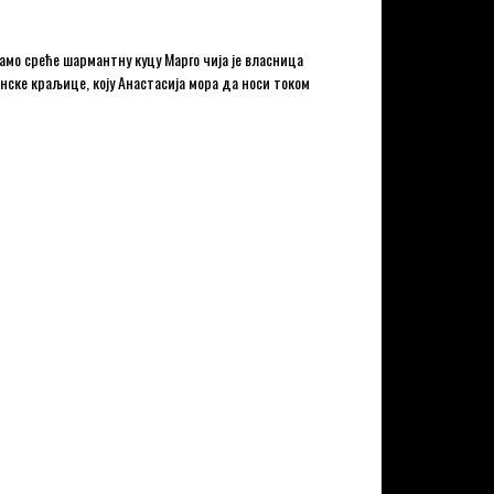
Тамо среће шармантну куцу Марго чија је власница
нске краљице, коју Анастасија мора да носи током