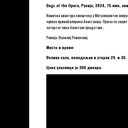
Dogs at the Opera, Русија, 2024, 75 мин,
Комична авантура смештена у Метрополитен оперу с 
чувена примабалерина Анастасија. Прича се захукт
четвртог чина балетске представе…
Режија: Василиј Ровенскиј
Место и време:
Велика сала, понедељак и уторак 29. и 30. 
Цена улазнице је 300 динара.