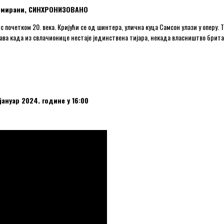
 анимирани, СИНХРОНИЗОВАНО
почетком 20. века. Кријући се од шинтера, улична куца Самсон улази у оперу. 
ава када из свлачионице нестаје јединствена тијара, некада власништво брита
јануар 2024. године у 16:00