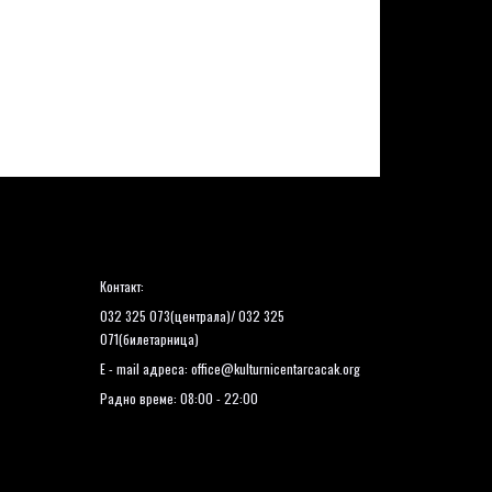
Контакт:
032 325 073(централа)/ 032 325
071(билетарница)
E - mail адреса:
office@kulturnicentarcacak.org
Радно време: 08:00 - 22:00