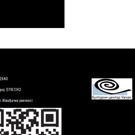
12640
рој: 07167342
: Извођачка уметност