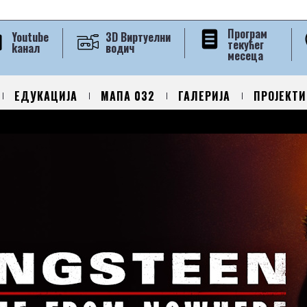
Програм
Youtube
3D Виртуелни
текућег
kанал
водич
месеца
ЕДУКАЦИЈА
МАПА 032
ГАЛЕРИЈА
ПРОЈЕКТИ