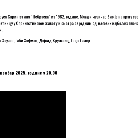
уса Спрингстина “Небраска” из 1982. године. Млади музичар био је на прагу све
ретницу у Спрингстиновом животу и сматра се једним од његових најбољих пло
м.
р Хаузер, Габи Хофман, Дејвид Крумхолц, Грејс Гамер
овембар 2025. године у 20.00