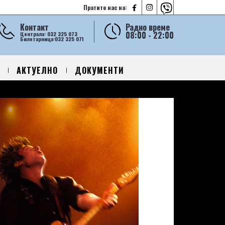



Пратите нас на:
Контакт
Радно време
08:00 - 22:00
Централа: 032 325 073
Билетарница:032 325 071
АКТУЕЛНО
ДОКУМЕНТИ