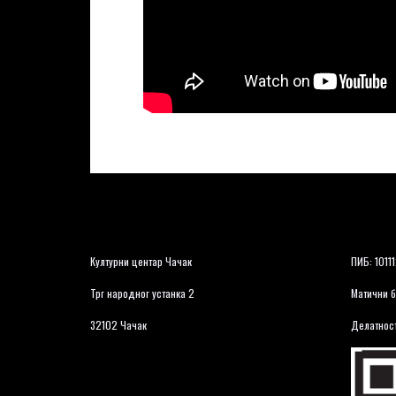
Културни центар Чачак
ПИБ: 1011
Трг народног устанка 2
Матични б
32102 Чачак
Делатност