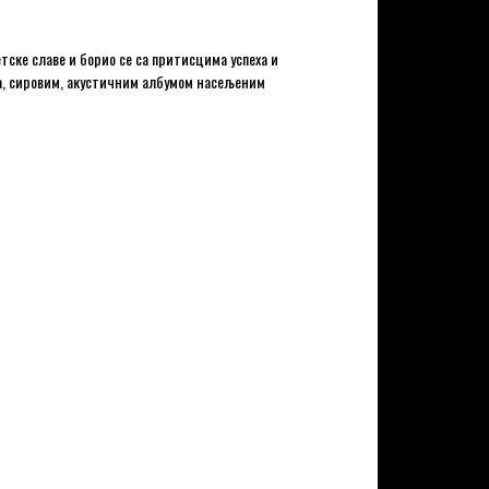
тске славе и борио се са притисцима успеха и
ча, сировим, акустичним албумом насељеним