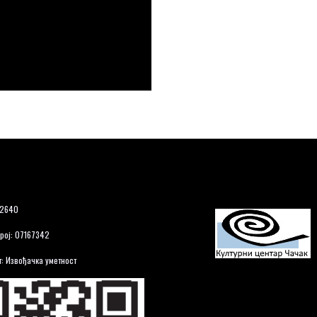
12640
рој: 07167342
: Извођачка уметност