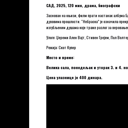
САД, 2025, 120 мин, драма, биографски
Заснован на књизи, филм прати настанак албума Бр
духовима прошлости. “Небраска” је означила прек
изгубљеним душама које траже разлог за веровање
Улоге: Џереми Ален Вајт, Стивен Грејем, Пол Волте
Режија: Скот Купер
Место и време:
Велика сала, понедељак и уторак 3. и 4. н
Цена улазнице је 400 динара.