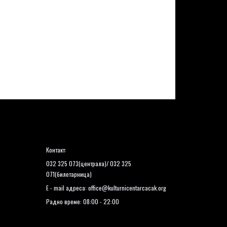
Контакт:
032 325 073(централа)/ 032 325
071(билетарница)
E - mail адреса:
office@kulturnicentarcacak.org
Радно време: 08:00 - 22:00