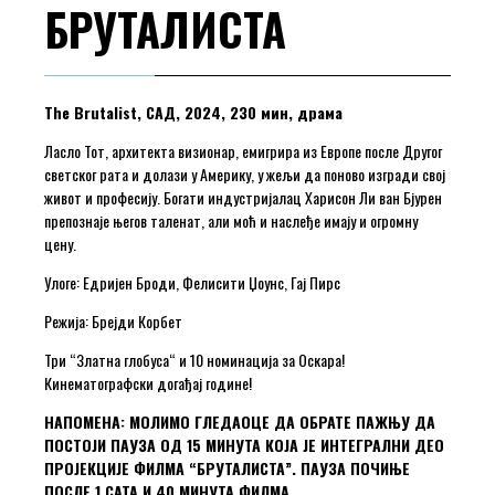
БРУТАЛИСТА
The Brutalist, САД, 2024, 230 мин, драма
Ласло Тот, архитекта визионар, емигрира из Европе после Другог
светског рата и долази у Америку, у жељи да поново изгради свој
живот и професију. Богати индустријалац Харисон Ли ван Бјурен
препознаје његов таленат, али моћ и наслеђе имају и огромну
цену.
Улоге: Едријен Броди, Фелисити Џоунс, Гај Пирс
Режија: Брејди Корбет
Три “Златна глобуса“ и 10 номинација за Оскара!
Кинематографски догађај године!
НАПОМЕНА: МОЛИМО ГЛЕДАОЦЕ ДА ОБРАТЕ ПАЖЊУ ДА
ПОСТОЈИ ПАУЗА ОД 15 МИНУТА КОЈА ЈЕ ИНТЕГРАЛНИ ДЕО
ПРОЈЕКЦИЈЕ ФИЛМА “БРУТАЛИСТА”. ПАУЗА ПОЧИЊЕ
ПОСЛЕ 1 САТА И 40 МИНУТА ФИЛМА.