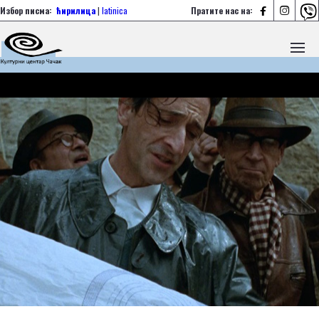



Избор писма:
ћирилица
|
latinica
Пратите нас на: