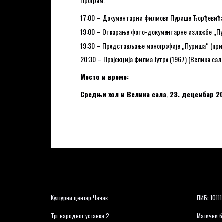
Програм:
17:00 – Документарни филмови Пурише Ђорђевића Ал
19:00 – Отварање фото-документарне изложбе „Пу
19:30 – Представљање монографије „Пуриша“ (прир
20:30 – Пројекција филма Јутро (1967) (Велика сал
Место и време:
Средњи хол и Велика сала, 23. децембар 20
Културни центар Чачак
ПИБ: 1011
Трг народног устанка 2
Матични б