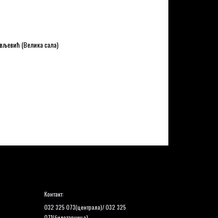
вљевић (Велика сала)
Контакт:
032 325 073(централа)/ 032 325
071(билетарница)