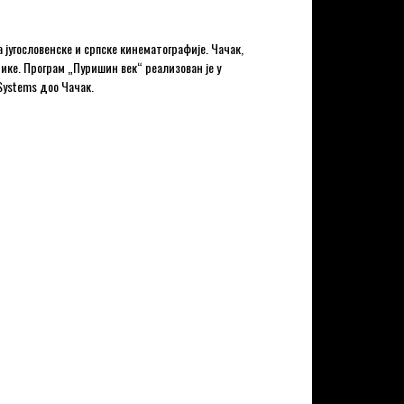
југословенске и српске кинематографије. Чачак,
тике. Програм „Пуришин век“ реализован је у
Systems доо Чачак.