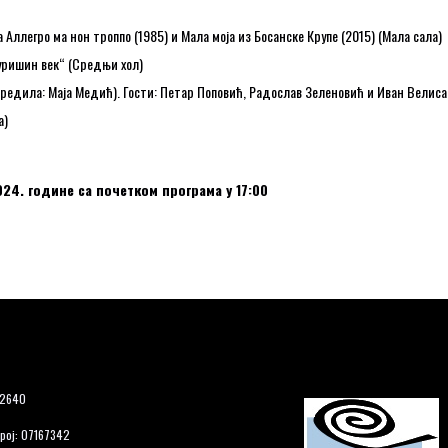
легро ма нон троппо (1985) и Мала моја из Босанске Крупе (2015) (Мала сала)
ришин век“ (Средњи хол)
едила: Маја Медић). Гости: Петар Поповић, Радослав Зеленовић и Иван Велиса
а)
24. године са почетком програма у 17:00
12640
рој: 07167342