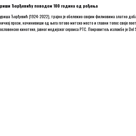
уриши Ђорђевићу поводом 100 година од рођења
риша Ђорђевић (1924-2022), трајно је обележио својим филмовима златно доба 
ничкој прози, начинивиши од њега готово митско место и главни топос своје пое
ословенске кинотеке, јавног медијског сервиса РТС. Покровитељ изложбе је Del 