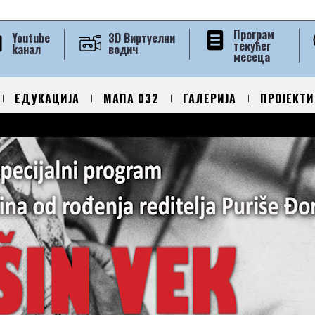
Програм
Youtube
3D Виртуелни
текућег
kанал
водич
месеца
ЕДУКАЦИЈА
МАПА 032
ГАЛЕРИЈА
ПРОЈЕКТИ