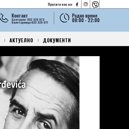



Пратите нас на:
Контакт
Радно време
08:00 - 22:00
Централа: 032 325 073
Билетарница:032 325 071
АКТУЕЛНО
ДОКУМЕНТИ