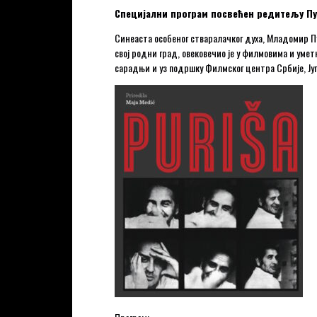
Специјални програм посвећен редитељу П
Синеаста особеног стваралачког духа, Младомир Пу
свој родни град, овековечио је у филмовима и умет
сарадњи и уз подршку Филмског центра Србије, Југ