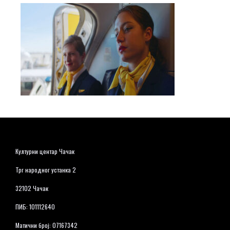
Културни центар Чачак
Трг народног устанка 2
32102 Чачак
ПИБ: 101112640
Матични број: 07167342