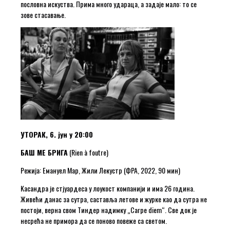
пословна искуства. Прима много удараца, а задаје мало: то се
зове стасавање.
УТОРАК, 6. јун у 20:00
БАШ МЕ БРИГА
(Rien à foutre)
Режија: Емануел Мар, Жили Лекустр (ФРА, 2022, 90 мин)
Kасандра је стјуардеса у лоукост компанији и има 26 година.
Живећи данас за сутра, саставља летове и журке као да сутра не
постоји, верна свом Тиндер надимку „Carpe diem“. Све док је
несрећа не примора да се поново повеже са светом.