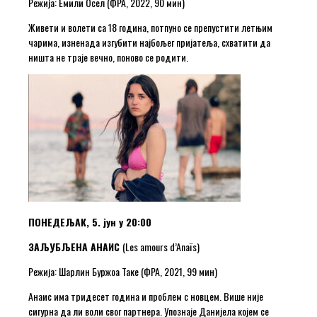
Режија: Емили Осел (ФРА, 2022, 90 мин)
Живети и волети са 18 година, потпуно се препустити летњим
чарима, изненада изгубити најбољег пријатеља, схватити да
ништа не траје вечно, поново се родити.
ПОНЕДЕЉАК, 5. јун у 20:00
ЗАЉУБЉЕНА АНАИС
(Les amours d’Anaïs)
Режија: Шарлин Буржоа Таке (ФРА, 2021, 99 мин)
Анаис има тридесет година и проблем с новцем. Више није
сигурна да ли воли свог партнера. Упознаје Данијела којем се