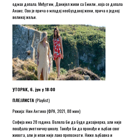
одмах допала. Међутим, Данијел живи са Емили…која се допала
Анаис. Ово је прича о младој необузданој жени, прича о једној
великој жељи.
УТОРАК, 6. јун у 18:00
ПЛЕЈЛИСТА
(Playlist)
Режија: Нин Антико (ФРА, 2021, 88 мин)
Софија има 28 година. Волела би да буде дизајнерка, али није
похађала уметничку школу. Такође би да пронађе и љубав свог
живота, али је ипак није лако препознати. Ниже љубавна и