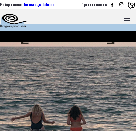



Избор писма:
ћирилица
|
latinica
Пратите нас на: