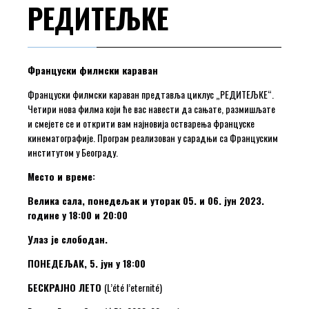
РЕДИТЕЉКЕ
Француски филмски караван
Француски филмски караван предтавља циклус „РЕДИТЕЉКЕ“.
Четири нова филма који ће вас навести да сањате, размишљате
и смејете се и открити вам најновија остварења француске
кинематографије. Програм реализован у сарадњи са Француским
институтом у Београду.
Место и време:
Велика сала, понедељак и уторак 05. и 06. јун 2023.
године у 18:00 и 20:00
Улаз је слободан.
ПОНЕДЕЉАК, 5. јун у 18:00
БЕСКРАЈНО ЛЕТО
(L’été l’eternité)