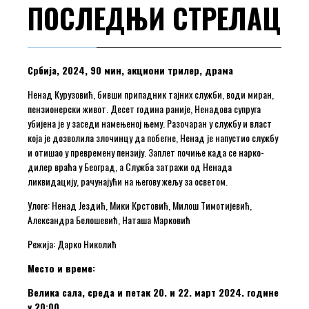
ПОСЛЕДЊИ СТРЕЛАЦ
Србија, 2024, 90 мин, акциони трилер, драма
Ненад Курузовић, бивши припадник тајних служби, води миран,
пензионерски живот. Десет година раније, Ненадова супруга
убијена је у заседи намењеној њему. Разочаран у службу и власт
која је дозволила злочинцу да побегне, Ненад је напустио службу
и отишао у превремену пензију. Заплет почиње када се нарко-
дилер враћа у Београд, а Служба затражи од Ненада
ликвидацију, рачунајући на његову жељу за осветом.
Улоге: Ненад Јездић, Мики Крстовић, Милош Тимотијевић,
Александра Белошевић, Наташа Марковић
Режија: Дарко Николић
Место и време:
Велика сала, среда и петак 20. и 22. март 2024. године
у 20:00