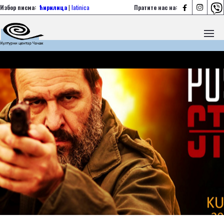



Избор писма:
ћирилица
|
latinica
Пратите нас на: