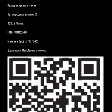
Културни центар Чачак
Трг народног устанка 2
32102 Чачак
ПИБ: 101112640
Матични број: 07167342
Делатност: Извођачка уметност