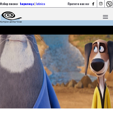



Избор писма:
ћирилица
|
latinica
Пратите нас на: