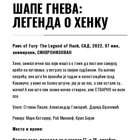
ШАПЕ ГНЕВА:
ЛЕГЕНДА О ХЕНКУ
Paws of Fury: The Legend of Hank, САД, 2022, 97 мин,
анимирани, СИНХРОНИЗОВАН
Хенк, симпатични пас који машта о томе да постане самурај,
креће на путовање, у потрагу за својом судбином. На његову
несрећу, оно што ће пронаћи је чудан и негостољубив град
Какамучо, у коме он болно штрчи, јер је он пас, а сви остали су…
мачке! А као што сви знамо мачке стварно, али СТВАРНО не воле
псе.
Улоге: Стеван Пиале, Александар Глигорић, Дарија Врачевић
Режија: Марк Кетсијер, Роб Минкоф, Крис Бејли
Место и време:
Велика сала, понедељак и уторак 17. и 18. октобар