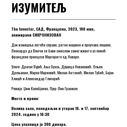
ИЗУМИТЕЉ
The Inventor, САД, Француска, 2023, 100 мин,
анимирани СИХРОНИЗОВАН
Док измишља летеће справе, ратне машине и проучава лешеве,
Леонардо да Винчи се бави смислом самог живота уз помоћ
француске принцезе Маргарите од Наваре.
Улоге: Драган Вујић, Ања Орељ, Душица Новаковић, Огњен
Дрењанин, Марко Марковић, Милан Антонић, Милан Тубић, Бојан
Хлишћ и Александар Глигорић
Режија: Џим Капобјанко, Пјер-Лик Гранжон
Место и време:
Велика сала, понедељак и уторак 16. и 17. септембар
2024. године у 16:30
Цена улазнице је 300 динара.