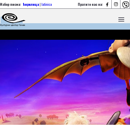



Избор писма:
ћирилица
|
latinica
Пратите нас на: