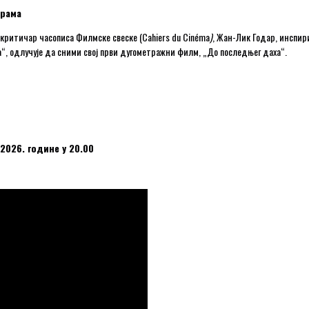
драма
критичар часописа Филмске свеске (Cahiers du Cinéma
)
, Жан-Лик Годар, инспир
“, одлучује да сними свој први дугометражни филм, „До последњег даха“.
 2026. године у 20.00