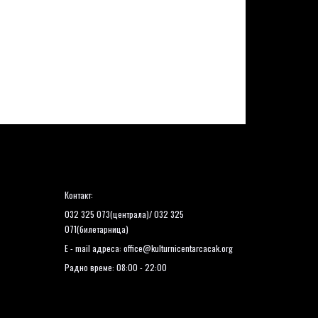
Контакт:
032 325 073(централа)/ 032 325
071(билетарница)
E - mail адреса:
office@kulturnicentarcacak.org
Радно време: 08:00 - 22:00