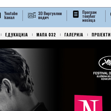
Програм
Youtube
3D Виртуелни
текућег
kанал
водич
месеца
ЕДУКАЦИЈА
МАПА 032
ГАЛЕРИЈА
ПРОЈЕКТИ