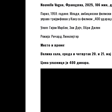
Nouvelle Vague, Француска, 2025, 106 мин, 
Париз, 1959. године. Млади, амбициозни филмски 
управо тријумфовао у Кану са филмом „400 удараца
Улоге: Гијом Марбек, Зои Дојч, Обри Дилен
Режија: Ричард Линклејтер
Место и време:
Велика сала, среда и четвртак 20. и 21. мај
Цена улазнице је 400 динара.