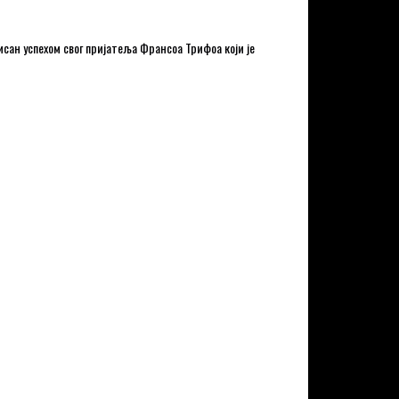
исан успехом свог пријатеља Франсоа Трифоа који је