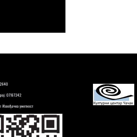
12640
рој: 07167342
: Извођачка уметност