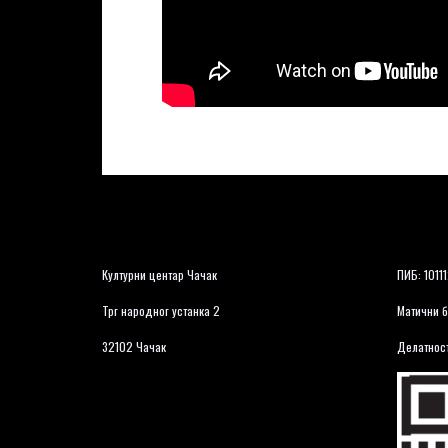
Културни центар Чачак
ПИБ: 1011
Трг народног устанка 2
Матични б
32102 Чачак
Делатност