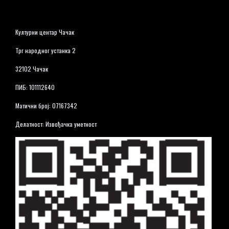
Културни центар Чачак
Трг народног устанка 2
32102 Чачак
ПИБ: 101112640
Матични број: 07167342
Делатност: Извођачка уметност