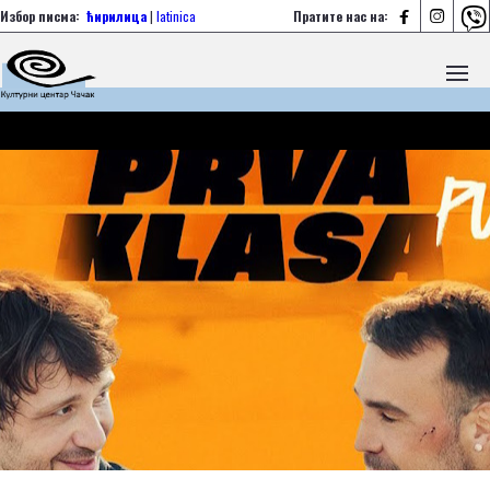



Избор писма:
ћирилица
|
latinica
Пратите нас на: