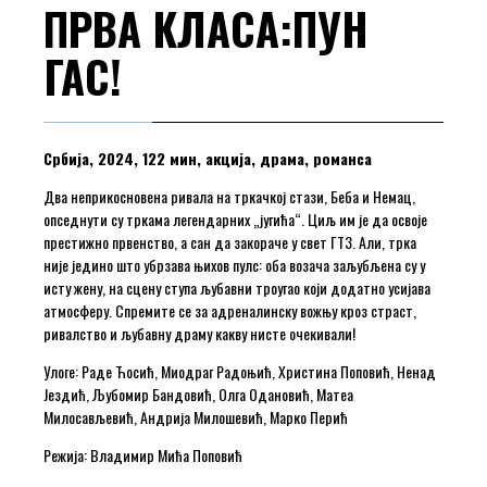
ПРВА КЛАСА:ПУН
ГАС!
Србија, 2024, 122 мин, акција, драма, романса
Два неприкосновена ривала на тркачкој стази, Беба и Немац,
опседнути су тркама легендарних „југића“. Циљ им је да освоје
престижно првенство, а сан да закораче у свет ГТ3. Али, трка
није једино што убрзава њихов пулс: оба возача заљубљена су у
исту жену, на сцену ступа љубавни троугао који додатно усијава
атмосферу. Спремите се за адреналинску вожњу кроз страст,
ривалство и љубавну драму какву нисте очекивали!
Улоге: Раде Ћосић, Миодраг Радоњић, Христина Поповић, Ненад
Јездић, Љубомир Бандовић, Олга Одановић, Матеа
Милосављевић, Андрија Милошевић, Марко Перић
Режија: Владимир Мића Поповић