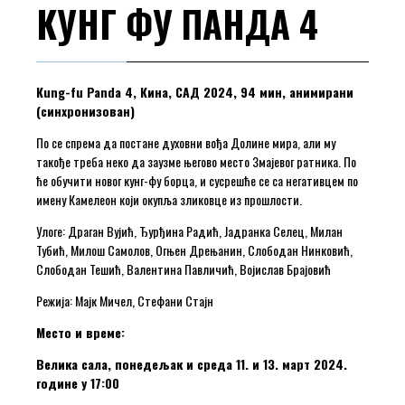
КУНГ ФУ ПАНДА 4
Кung-fu Panda 4, Кина, САД 2024, 94 мин, анимирани
(синхронизован)
По се спрема да постане духовни вођа Долине мира, али му
такође треба неко да заузме његово место Змајевог ратника. По
ће обучити новог кунг-фу борца, и сусрешће се са негативцем по
имену Камелеон који окупља зликовце из прошлости.
Улоге: Драган Вујић, Ђурђина Радић, Јадранка Селец, Милан
Тубић, Милош Самолов, Огњен Дрењанин, Слободан Нинковић,
Слободан Тешић, Валентина Павличић, Војислав Брајовић
Режија: Мајк Мичел, Стефани Стајн
Место и време:
Велика сала, понедељак и среда 11. и 13. март 2024.
године у 17:00