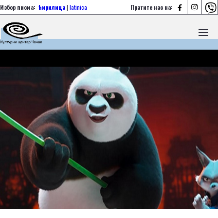



Избор писма:
ћирилица
|
latinica
Пратите нас на: