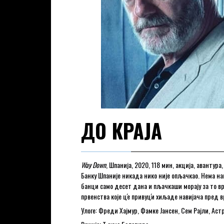
ДО КРАЈА
Way Down
, Шпанија, 2020, 118 мин, акција, авантура
Банку Шпаније никада нико није опљачкао. Нема на
банци само десет дана и пљачкаши морају за то в
првенства које ц́е привуц́и хиљаде навијача пред в
Улоге: Фреди Хајмур, Фамке Јансен, Сем Рајли, Ас