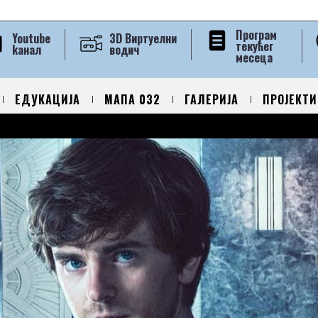
Програм
Youtube
3D Виртуелни
текућег
kанал
водич
месеца
ЕДУКАЦИЈА
МАПА 032
ГАЛЕРИЈА
ПРОЈЕКТИ