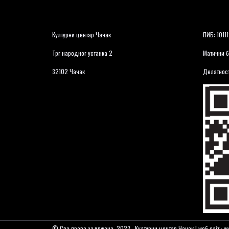
Културни центар Чачак
ПИБ: 1011
Трг народног устанка 2
Матични б
32102 Чачак
Делатност
© Сва права задржана. 2023., Културни центар Чачак | wеб сајт : ww