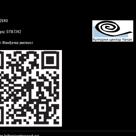
12640
рој: 07167342
: Извођачка уметност
w.kulturnicentarcacak.org