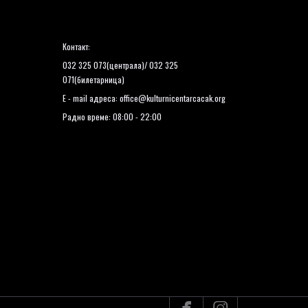
Контакт:
032 325 073(централа)/ 032 325
071(билетарница)
E - mail адреса:
office@kulturnicentarcacak.org
Радно време: 08:00 - 22:00

