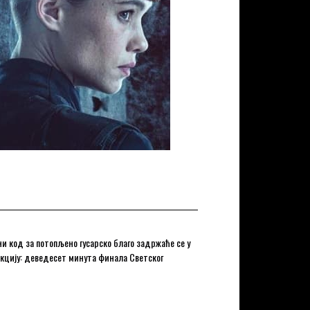
и код за потопљено гусарско благо задржаће се у
акцију: деведесет минута финала Светског