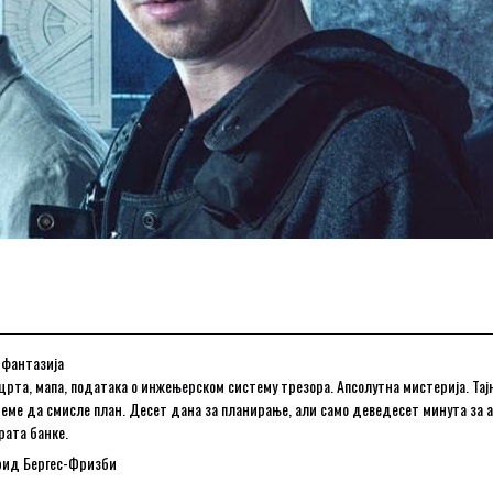
, фантазија
црта, мапа, података о инжењерском систему трезора. Апсолутна мистерија. Тајн
реме да смисле план. Десет дана за планирање, али само деведесет минута за 
рата банке.
трид Бергес-Фризби