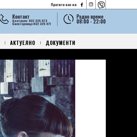



Пратите нас на:
Контакт
Радно време
08:00 - 22:00
Централа: 032 325 073
Билетарница:032 325 071
АКТУЕЛНО
ДОКУМЕНТИ