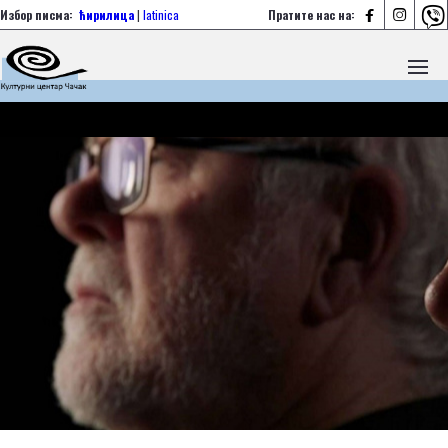



Избор писма:
ћирилица
|
latinica
Пратите нас на: