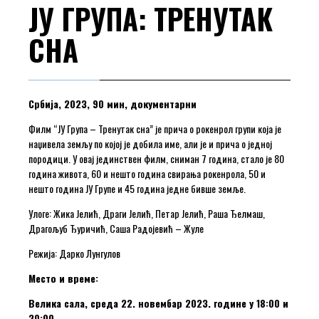
ЈУ ГРУПА: ТРЕНУТАК
СНА
Србија, 2023, 90 мин, документарни
Филм “ЈУ Група – Тренутак сна” је прича о рокенрол групи која је
наџивела земљу по којој је добила име, али је и прича о једној
породици. У овај јединствен филм, сниман 7 година, стало је 80
година живота, 60 и нешто година свирања рокенрола, 50 и
нешто година ЈУ Групе и 45 година једне бивше земље.
Улоге: Жика Јелић, Драги Јелић, Петар Јелић, Раша Ђелмаш,
Драгољуб Ђуричић, Саша Радојевић – Жуле
Режија: Дарко Лунгулов
Место и време:
Велика сала, среда 22. новембар 2023. године у 18:00 и
20:00